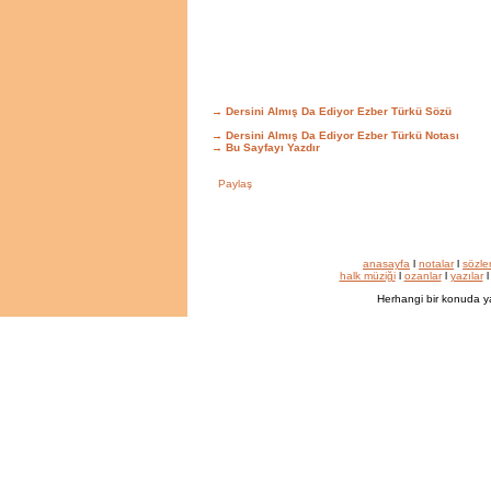
→ Dersini Almış Da Ediyor Ezber Türkü Sözü
→ Dersini Almış Da Ediyor Ezber Türkü Notası
→
Bu Sayfayı Yazdır
anasayfa
l
notalar
l
sözle
halk müziği
l
ozanlar
l
yazılar
Herhangi bir konuda y