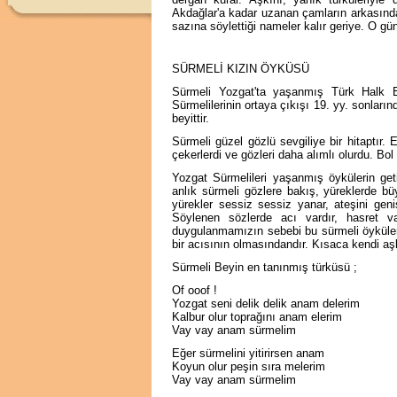
Akdağlar'a kadar uzanan çamların arkasında 
sazına söylettiği nameler kalır geriye. O gün
SÜRMELİ KIZIN ÖYKÜSÜ
Sürmeli Yozgat'ta yaşanmış Türk Halk Ede
Sürmelilerinin ortaya çıkışı 19. yy. sonları
beyittir.
Sürmeli güzel gözlü sevgiliye bir hitaptır.
çekerlerdi ve gözleri daha alımlı olurdu. Bol
Yozgat Sürmelileri yaşanmış öykülerin getir
anlık sürmeli gözlere bakış, yüreklerde b
yürekler sessiz sessiz yanar, ateşini geniş
Söylenen sözlerde acı vardır, hasret var
duygulanmamızın sebebi bu sürmeli öyküler
bir acısının olmasındandır. Kısaca kendi aşk
Sürmeli Beyin en tanınmış türküsü ;
Of ooof !
Yozgat seni delik delik anam delerim
Kalbur olur toprağını anam elerim
Vay vay anam sürmelim
Eğer sürmelini yitirirsen anam
Koyun olur peşin sıra melerim
Vay vay anam sürmelim