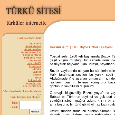
7 Ağustos 2026 Cuma
ana sayfa
türkü sözleri
Dersini Almış Da Ediyor Ezber Hikayesi
türkü notaları
türkü hikayeleri
gönül verenler
Yozgat şehri 1760 yılı başlarında Bozok Yayla
bağlama-nota
çeşit kuşun ötüştüğü bir sahada kurulurk
ozanlarımız
halk müziği
besleyerek hayvancılıkla uğraşır, hayatların
konser-tv
kitaplık
Bozok yaylasında otlayan bu sürülerin biri
yazılar
Halk tarafından sevilen bu yanık sesli 
sözlük
arşiv
Akdağmadeni'ne uzanan ormanların içinde 
linklerimiz
rastlanır. Sazının tellerini konuşturur ba
görüşleriniz
gönlünün sevgilisini düşünürdü.
site içinde ara
Güncellemelerden haberdar olmak
O sevgili ki güzelliği Bozok yayla'sına yay
için
Babası bir Türkmen beyi idi ve çok sert b
e-mail listemize üye olunuz.
sevdiğini istetir, mağrur adam, kızını bi
İsim:
ama boşuna, bir türlü gönlü olmaz kızın baba
E-mail:
Üzüntüsünden sürüsünü bırakan Sürmeli Be
dergah kurar. Aşkını, yanık türküleriyle