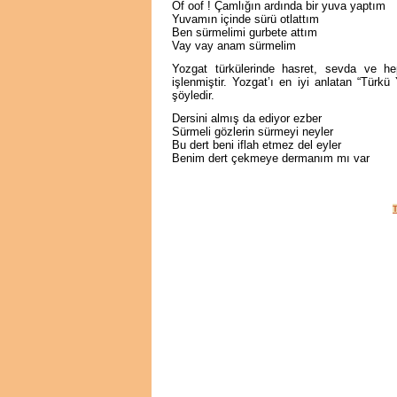
Of oof ! Çamlığın ardında bir yuva yaptım
Yuvamın içinde sürü otlattım
Ben sürmelimi gurbete attım
Vay vay anam sürmelim
Yozgat türkülerinde hasret, sevda ve he
işlenmiştir. Yozgat’ı en iyi anlatan “Türkü
şöyledir.
Dersini almış da ediyor ezber
Sürmeli gözlerin sürmeyi neyler
Bu dert beni iflah etmez del eyler
Benim dert çekmeye dermanım mı var