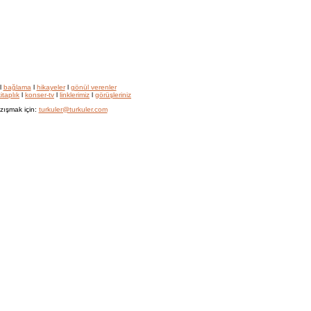
l
bağlama
l
hikayeler
l
gönül verenler
itaplık
l
konser-tv
l
linklerimiz
l
görüşleriniz
zışmak için:
turkuler@turkuler.com