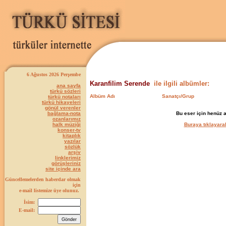
6 Ağustos 2026 Perşembe
Karanfilim Serende
ile ilgili albümler:
ana sayfa
türkü sözleri
Albüm Adı
Sanatçı/Grup
türkü notaları
türkü hikayeleri
gönül verenler
bağlama-nota
Bu eser için henüz 
ozanlarımız
halk müziği
Buraya tıklayarak
konser-tv
kitaplık
yazılar
sözlük
arşiv
linklerimiz
görüşleriniz
site içinde ara
Güncellemelerden haberdar olmak
için
e-mail listemize üye olunuz.
İsim:
E-mail: