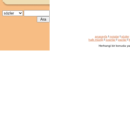
anasayfa
l
notalar
l
sözler
halk müziği
l
ozanlar
l
yazılar
l
k
Herhangi bir konuda ya