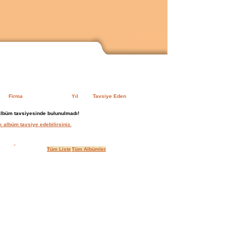
Firma
Yıl
Tavsiye Eden
albüm tavsiyesinde bulunulmadı!
 albüm tavsiye edebilirsiniz.
Tüm Liste
Tüm Albümler