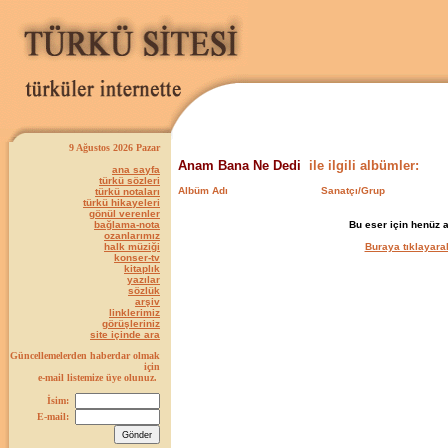
9 Ağustos 2026 Pazar
Anam Bana Ne Dedi
ile ilgili albümler:
ana sayfa
türkü sözleri
Albüm Adı
Sanatçı/Grup
türkü notaları
türkü hikayeleri
gönül verenler
bağlama-nota
Bu eser için henüz 
ozanlarımız
halk müziği
Buraya tıklayarak
konser-tv
kitaplık
yazılar
sözlük
arşiv
linklerimiz
görüşleriniz
site içinde ara
Güncellemelerden haberdar olmak
için
e-mail listemize üye olunuz.
İsim:
E-mail: