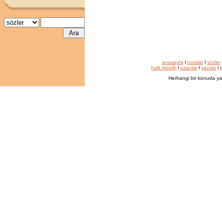
anasayfa
l
notalar
l
sözler
halk müziği
l
ozanlar
l
yazılar
l
k
Herhangi bir konuda ya