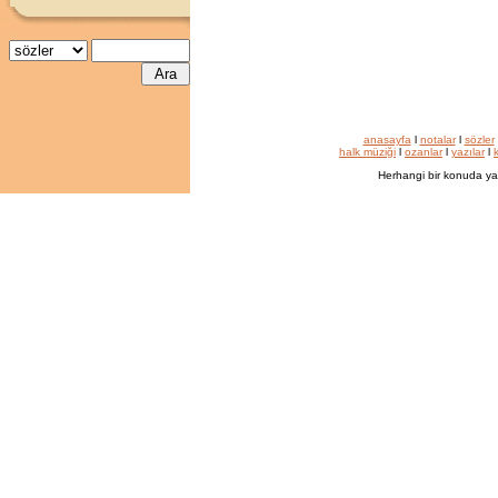
anasayfa
l
notalar
l
sözler
halk müziği
l
ozanlar
l
yazılar
l
k
Herhangi bir konuda ya