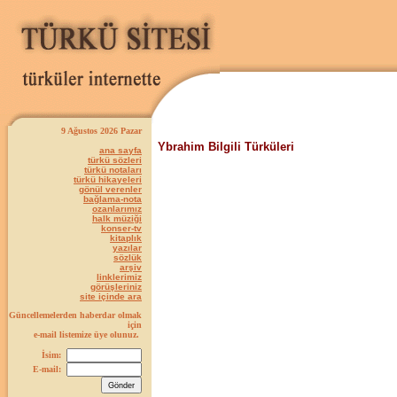
9 Ağustos 2026 Pazar
Ybrahim Bilgili Türküleri
ana sayfa
türkü sözleri
türkü notaları
türkü hikayeleri
gönül verenler
bağlama-nota
ozanlarımız
halk müziği
konser-tv
kitaplık
yazılar
sözlük
arşiv
linklerimiz
görüşleriniz
site içinde ara
Güncellemelerden haberdar olmak
için
e-mail listemize üye olunuz.
İsim:
E-mail: