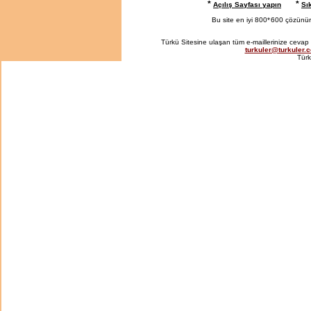
*
*
Açılış Sayfası yapın
Sı
Bu site en iyi 800*
600 çözünürlü
Türkü Sitesine ulaşan tüm e-maillerinize cevap 
turkuler@turkuler.
Türk