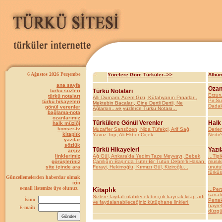
6 Ağustos 2026 Perşembe
Yörelere Göre Türküler-->>
Albüm
ana sayfa
Ozan
türkü sözleri
Türkü Notaları
Erzur
türkü notaları
Allı Durnam, Acem Gızı, Kütahyanın Pınarları,
Pir S
türkü hikayeleri
Mektebin Bacaları, Gine Dertli Dertli, Ne
Dadal
gönül verenler
Ağlarsın...ve yüzlerce Türkü Notası...
bağlama-nota
ozanlarımız
Türkülere Gönül Verenler
Halk
halk müziği
konser-tv
Muzaffer Sarısözen, Nida Tüfekçi, Arif Sağ,
Derle
kitaplık
Yavuz Top, Ali Ekber Çiçek...
Nedir?
yazılar
sözlük
Türkü Hikayeleri
Yazıl
arşiv
linklerimiz
Ağ Gül, Ankara'da Yedim Taze Meyvayı, Bebek,
...Tipi
görüşleriniz
Çamlığın Başında Tüter Bir Tütün Debre'li Hasan
musıki
site içinde ara
Ferayi, Hekimoğlu, Kırmızı Gül, Kiziroğlu...
unutul
türküs
Güncellemelerden haberdar olmak
için
e-mail listemize üye olunuz.
Kitaplık
...Per
sanatç
Sizlere faydalı olabilecek bir çok kaynak kitap adı
İsim:
Pertek
ve faydalanabileceğiniz kütüphane linkleri
hayret
E-mail:
düzgün