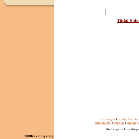
Türkü Vide
anasayfa
l
notalar
l
sözler
halk müziği
l
ozanlar
l
yazılar
l
Herhangi bir konuda ya
61806
aktif ziyaretçi