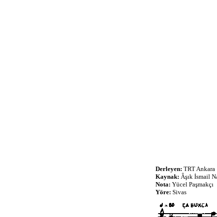
Derleyen:
TRT Ankara
Kaynak:
Âşık İsmail N
Nota:
Yücel Paşmakçı
Yöre:
Sivas