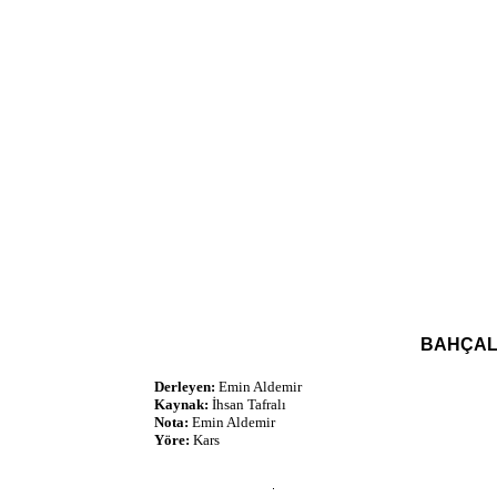
BAHÇAL
Derleyen:
Emin Aldemir
Kaynak:
İhsan Tafralı
Nota:
Emin Aldemir
Yöre:
Kars