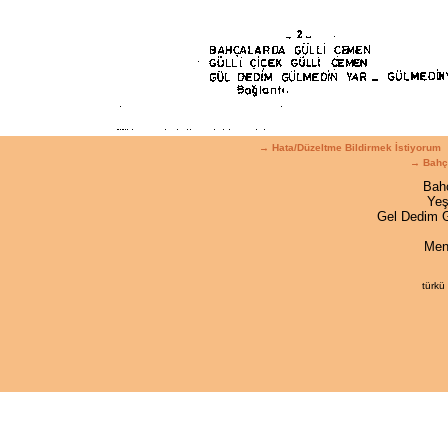
→ Hata/Düzeltme Bildirmek İstiyorum
→ Bahça
Bah
Yeş
Gel Dedim G
Meni
türkü