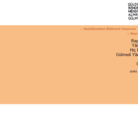
→ Hata/Düzeltme Bildirmek İstiyorum
→ Bayr
Bay
Yâr
Hiç
Gülmedi Yâr
türkü