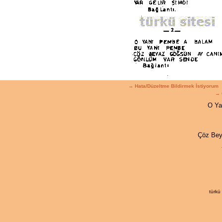
→ Hata/Düzeltme Bildirmek İstiyorum
→ 
O Ya
Çöz Bey
türkü