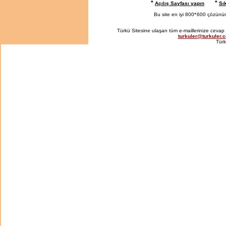
*
*
Açılış Sayfası yapın
Sı
Bu site en iyi 800*
600 çözünürlü
Türkü Sitesine ulaşan tüm e-maillerinize cevap 
turkuler@turkuler.
Türk