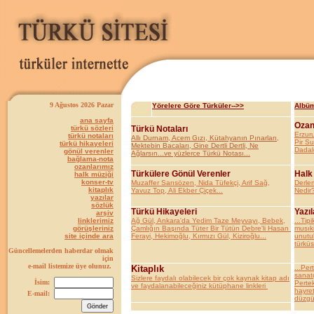
9 Ağustos 2026 Pazar
Yörelere Göre Türküler-->>
Albüm
ana sayfa
Ozan
türkü sözleri
Türkü Notaları
Erzur
türkü notaları
Allı Durnam, Acem Gızı, Kütahyanın Pınarları,
Pir S
türkü hikayeleri
Mektebin Bacaları, Gine Dertli Dertli, Ne
Dadal
gönül verenler
Ağlarsın...ve yüzlerce Türkü Notası...
bağlama-nota
ozanlarımız
Türkülere Gönül Verenler
Halk
halk müziği
konser-tv
Muzaffer Sarısözen, Nida Tüfekçi, Arif Sağ,
Derle
kitaplık
Yavuz Top, Ali Ekber Çiçek...
Nedir?
yazılar
sözlük
Türkü Hikayeleri
Yazıl
arşiv
linklerimiz
Ağ Gül, Ankara'da Yedim Taze Meyvayı, Bebek,
...Tipi
görüşleriniz
Çamlığın Başında Tüter Bir Tütün Debre'li Hasan
musıki
site içinde ara
Ferayi, Hekimoğlu, Kırmızı Gül, Kiziroğlu...
unutul
türküs
Güncellemelerden haberdar olmak
için
e-mail listemize üye olunuz.
Kitaplık
...Per
sanatç
Sizlere faydalı olabilecek bir çok kaynak kitap adı
İsim:
Pertek
ve faydalanabileceğiniz kütüphane linkleri
hayret
E-mail:
düzgün