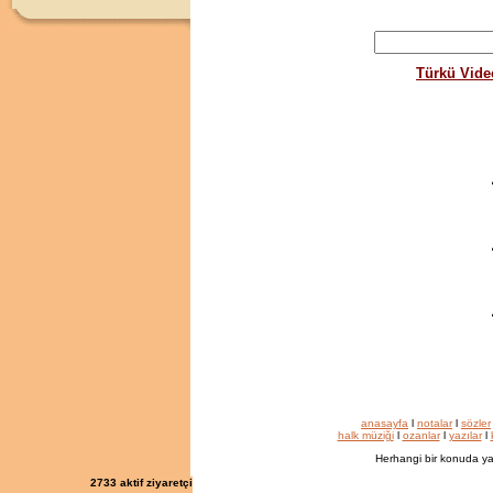
Türkü Vide
anasayfa
l
notalar
l
sözler
halk müziği
l
ozanlar
l
yazılar
l
Herhangi bir konuda ya
2733
aktif ziyaretçi