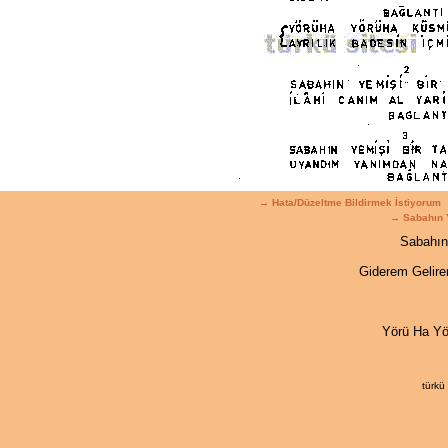
→ Hata/Düzeltme Bildirmek İstiyorum
→ Sabahın Y
Sabahın
Giderem Gelir
Yörü Ha Y
türkü