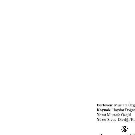
Derleyen:
Mustafa Özg
Kaynak:
Haydar Doğa
Nota:
Mustafa Özgül
Yöre:
Sivas Divriği/K