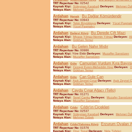
TRT Repertuar No:
02542
Kaynak Kişi:
Süleyman Karabağ
Derleyen:
Mehmet Öz
Notaya Alan:
Mehmet Özbek
Ardahan
Bu Dağlar Kömürdendir
Hanak
TRT Repertuar No:
03943
Kaynak Kişi:
Tekin Büyükkaya
Derleyen:
Yücel Paşmak
Notaya Alan:
Yücel Paşmakçı
Ardahan
Bu Derede Çift Mazi
Dağevi Köyü
Kaynak Kişi:
Miyase Yılmaz-Nermin Yılmaz
Derleyen:
Al
Notaya Alan:
Gökhan Temur
Ardahan
Bu Gelen Nahır Mıdır
TRT Repertuar No:
00986
Kaynak Kişi:
Yöre Ekibi
Derleyen:
Muzaffer Sarısözen
Notaya Alan:
Muzaffer Sarısözen
Ardahan
Camuşlari Vurdum Kıra Bayıra
Göle
Kaynak Kişi:
Cezayir Evren-Meheddin Hışır
Derleyen:
O
Notaya Alan:
Gökhan Temur
Ardahan
Can Gule Can
Göle
Kaynak Kişi:
Aşık Zeynel Çınar
Derleyen:
Aşık Zeynel Ç
Notaya Alan:
Gökhan Temur
Ardahan
Çayda Çınar Ağacı (Tello)
TRT Repertuar No:
01271
Kaynak Kişi:
Şeref Canku
Derleyen:
Muzafer Sarısöze
Notaya Alan:
Muzaffer Sarısözen
Ardahan
Çıldır'ın Çiçekleri
Çıldır
TRT Repertuar No:
02537
Kaynak Kişi:
Süleyman Karabağ
Derleyen:
Mehmet Öz
Notaya Alan:
Mehmet Özbek
Ardahan
Erzurum Ovaları (
Çıldır/Yakınsu Köyü
TRT Repertuar No:
01576
Kaynak Kişi:
Oruç Topal
Derleyen:
Nida Tüfekçi