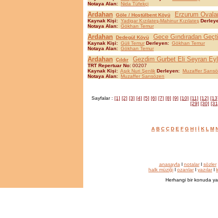
Notaya Alan:
Nida Tüfekçi
Ardahan
Erzurum Ovalari
Göle / Hoştülbent Köyü
Kaynak Kişi:
Yadigar Kızılateş-Mahinur Kızılateş
Derley
Notaya Alan:
Gökhan Temur
Ardahan
Gece Gındıradan Geçt
Dedegül Köyü
Kaynak Kişi:
Güli Temur
Derleyen:
Gökhan Temur
Notaya Alan:
Gökhan Temur
Ardahan
Gezdim Gurbet Eli Seyran Ey
Çıldır
TRT Repertuar No:
00207
Kaynak Kişi:
Aşık Nuri Şenlik
Derleyen:
Muzaffer Sarıs
Notaya Alan:
Muzaffer Sarısözen
Sayfalar :
[1]
[2]
[3]
[4]
[5]
[6]
[7]
[8]
[9]
[10]
[11]
[12]
[13
[29]
[30]
[31
A
B
C
Ç
D
E
F
G
H
I
İ
K
L
M
anasayfa
l
notalar
l
sözler
halk müziği
l
ozanlar
l
yazılar
l
k
Herhangi bir konuda ya