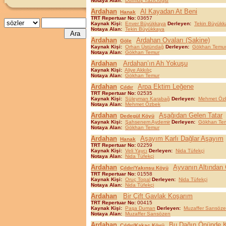
Notaya Alan:
Durmuş Yazıcıoğlu
Ardahan
Al Kayadan At Beni
Hanak
TRT Repertuar No:
03657
Kaynak Kişi:
Enver Büyükkaya
Derleyen:
Tekin Büyükk
Notaya Alan:
Tekin Büyükkaya
Ardahan
Ardahan Ovaları (Sakine)
Göle
Kaynak Kişi:
Orhan Üstündağ
Derleyen:
Gökhan Temu
Notaya Alan:
Gökhan Temur
Ardahan
Ardahan’ın Ah Yokuşu
Kaynak Kişi:
Aliye Akkılıç
Notaya Alan:
Gökhan Temur
Ardahan
Arpa Ektim Leğene
Çıldır
TRT Repertuar No:
02535
Kaynak Kişi:
Süleyman Karabağ
Derleyen:
Mehmet Öz
Notaya Alan:
Mehmet Özbek
Ardahan
Aşağıdan Gelen Tatar
Dedegül Köyü
Kaynak Kişi:
Şahsenem Aydemir
Derleyen:
Gökhan Te
Notaya Alan:
Gökhan Temur
Ardahan
Aşayım Karlı Dağlar Aşayım
Hanak
TRT Repertuar No:
02259
Kaynak Kişi:
Veli Yaycı
Derleyen:
Nida Tüfekçi
Notaya Alan:
Nida Tüfekçi
Ardahan
Ayvanın Altından
Çıldır/Yakınsu Köyü
TRT Repertuar No:
01558
Kaynak Kişi:
Oruç Topal
Derleyen:
Nida Tüfekçi
Notaya Alan:
Nida Tüfekçi
Ardahan
Bir Çift Gavlak Koşarım
TRT Repertuar No:
00415
Kaynak Kişi:
Paşa Duman
Derleyen:
Muzaffer Sarısöz
Notaya Alan:
Muzaffer Sarısözen
Ardahan
Bu Dağın Önünde K
Çıldır/Kakaç Köyü