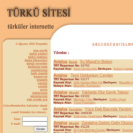
6 Ağustos 2026 Perşembe
A
B
C
Ç
D
E
F
G
H
I
İ
K
L
M
ana sayfa
Yöreler :
türkü sözleri
türkü notaları
türkü hikayeleri
Antalya
Şu Maşat'ın Beleni
İbradı
gönül verenler
TRT Repertuar No:
03762
bağlama-nota
Kaynak Kişi:
Sami Demircioğlu
Derleyen:
Erdem Çalışk
ozanlarımız
halk müziği
Antalya
Testi Doldurdum Çaydan
konser-tv
TRT Repertuar No:
01177
kitaplık
Kaynak Kişi:
Zeki Yantaş-Hilmi Çivi
Derleyen:
Muzaffer 
yazılar
Notaya Alan:
Muzaffer Sarısözen
sözlük
arşiv
Antalya
Yalılarda Olur Geyik Tekesi
Akseki
linklerimiz
görüşleriniz
TRT Repertuar No:
02102
site içinde ara
Kaynak Kişi:
Mehmet Yılan
Derleyen:
Saffet Uysal
Notaya Alan:
Yücel Paşmakçı
Güncellemelerden haberdar olmak
Antalya
Yüce Dağ Başında Yaydım
için
Cevizköy
e-mail listemize üye olunuz.
TRT Repertuar No:
UH0436
Kaynak Kişi:
Süleyman Yeşilçimen
Derleyen:
Hamit Çin
İsim:
Antalya
Zandalya Getirin Gelin Oturs
Akseki
E-mail:
TRT Repertuar No:
01128
Kaynak Kişi:
Ali Çatlı-Mehmet Panter
Derleyen:
Durmuş 