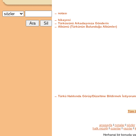
→ notası
→ hikayesi
→ Türküsünü Arkadaşınıza Gönderin
→ Albümü (Türkünün Bulunduğu Albümler)
→ Türkü Hakkında Görüş/Düzeltme Bildirmek İstiyorum
Tüm L
anasayfa
l
notalar
l
sözler
halk müziği
l
ozanlar
l
yazılar
l
k
Herhangi bir konuda ya