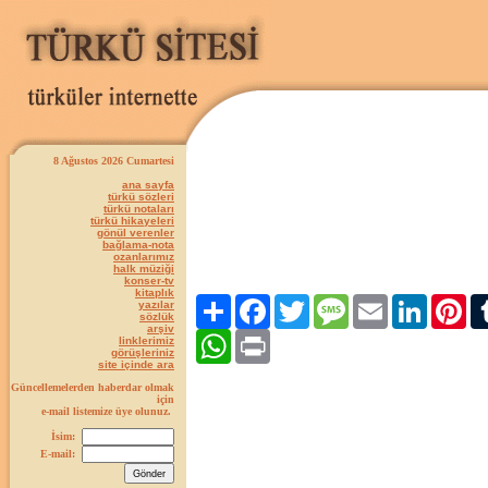
8 Ağustos 2026 Cumartesi
ana sayfa
türkü sözleri
türkü notaları
türkü hikayeleri
gönül verenler
bağlama-nota
ozanlarımız
halk müziği
konser-tv
kitaplık
Paylaş
Facebook
Twitter
Message
Email
LinkedIn
Pint
yazılar
sözlük
arşiv
WhatsApp
Print
linklerimiz
görüşleriniz
site içinde ara
Güncellemelerden haberdar olmak
için
e-mail listemize üye olunuz.
İsim:
E-mail: