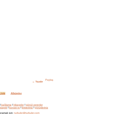
→
Yazdır
iste
Albümler
l
bağlama
l
hikayeler
l
gönül verenler
itaplık
l
konser-tv
l
linklerimiz
l
görüşleriniz
zışmak için:
turkuler@turkuler.com