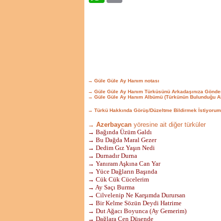
→ Güle Güle Ay Hanım notası
→ Güle Güle Ay Hanım Türküsünü Arkadaşınıza Gönde
→ Güle Güle Ay Hanım Albümü (Türkünün Bulunduğu A
→ Türkü Hakkında Görüş/Düzeltme Bildirmek İstiyorum
→ Azerbaycan
yöresine ait diğer türküler
→ Bağında Üzüm Galdı
→ Bu Dağda Maral Gezer
→ Dedim Gız Yaşın Nedi
→ Durnadır Durna
→ Yanıram Aşkına Can Yar
→ Yüce Dağların Başında
→ Cük Cük Cücelerim
→ Ay Saçı Burma
→ Cilvelenip Ne Karşımda Durursan
→ Bir Kelme Sözün Deydi Hatrime
→ Dut Ağacı Boyunca (Ay Gemerim)
→ Dağlara Çen Düşende