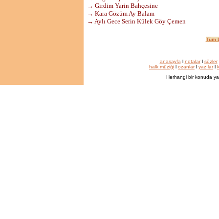
→ Girdim Yarin Bahçesine
→ Kara Gözüm Ay Balam
→ Aylı Gece Serin Külek Göy Çemen
Tüm L
anasayfa
l
notalar
l
sözler
halk müziği
l
ozanlar
l
yazılar
l
k
Herhangi bir konuda ya