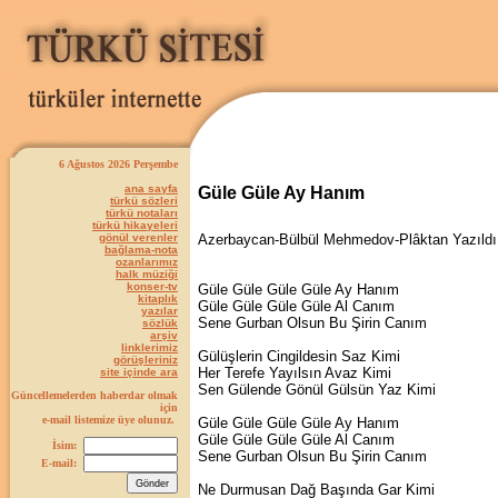
6 Ağustos 2026 Perşembe
ana sayfa
Güle Güle Ay Hanım
türkü sözleri
türkü notaları
türkü hikayeleri
gönül verenler
Azerbaycan-Bülbül Mehmedov-Plâktan Yazıldı
bağlama-nota
ozanlarımız
halk müziği
konser-tv
Güle Güle Güle Güle Ay Hanım
kitaplık
Güle Güle Güle Güle Al Canım
yazılar
Sene Gurban Olsun Bu Şirin Canım
sözlük
arşiv
linklerimiz
Gülüşlerin Cingildesin Saz Kimi
görüşleriniz
Her Terefe Yayılsın Avaz Kimi
site içinde ara
Sen Gülende Gönül Gülsün Yaz Kimi
Güncellemelerden haberdar olmak
için
e-mail listemize üye olunuz.
Güle Güle Güle Güle Ay Hanım
Güle Güle Güle Güle Al Canım
İsim:
Sene Gurban Olsun Bu Şirin Canım
E-mail:
Ne Durmusan Dağ Başında Gar Kimi