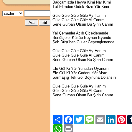
Bağçamızda Heyva Kimi Nar Kimi
Tut Elimden Gidek Bize Yâr Kimi
Güle Güle Güle Güle Ay Hanım
Güle Güle Güle Güle Al Canım
Sene Gurban Olsun Bu Şirin Canım
Yal Çemenler Açıb Çiçeklenende
Benüfşeler Küsüb Boynun Eyende
Şeh Düşüben Güller Geşenglenende
Güle Güle Güle Güle Ay Hanım
Güle Güle Güle Güle Al Canım
Sene Gurban Olsun Bu Şirin Canım
Ele Gül Ki Yâr Yuhudan Oyansın
Ele Gül Ki Yâr Gadanı Yâr Alsın
Sarmaşığ Tek Gol Boynuna Dolansın
Güle Güle Güle Güle Ay Hanım
Güle Güle Güle Güle Al Canım
Sene Gurban Olsun Bu Şirin Canım
Paylaş
Facebook
Twitter
Message
Email
LinkedIn
Pint
WhatsApp
Print