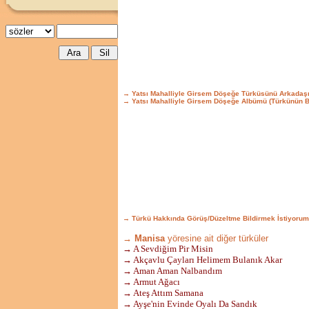
→ Yatsı Mahalliyle Girsem Döşeğe Türküsünü Arkadaş
→ Yatsı Mahalliyle Girsem Döşeğe Albümü (Türkünün 
→ Türkü Hakkında Görüş/Düzeltme Bildirmek İstiyorum
→ Manisa
yöresine ait diğer türküler
→ A Sevdiğim Pir Misin
→ Akçavlu Çayları Helimem Bulanık Akar
→ Aman Aman Nalbandım
→ Armut Ağacı
→ Ateş Attım Samana
→ Ayşe'nin Evinde Oyalı Da Sandık