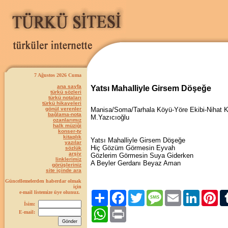
7 Ağustos 2026 Cuma
ana sayfa
Yatsı Mahalliyle Girsem Döşeğe
türkü sözleri
türkü notaları
türkü hikayeleri
gönül verenler
Manisa/Soma/Tarhala Köyü-Yöre Ekibi-Nihat 
bağlama-nota
M.Yazıcıoğlu
ozanlarımız
halk müziği
konser-tv
kitaplık
Yatsı Mahalliyle Girsem Döşeğe
yazılar
Hiç Gözüm Görmesin Eyvah
sözlük
arşiv
Gözlerim Görmesin Suya Giderken
linklerimiz
A Beyler Gerdanı Beyaz Aman
görüşleriniz
site içinde ara
Güncellemelerden haberdar olmak
için
e-mail listemize üye olunuz.
Paylaş
Facebook
Twitter
Message
Email
LinkedIn
Pint
İsim:
WhatsApp
Print
E-mail: