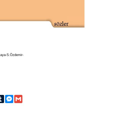
Kaya-S.Özdemir-
erest
Tumblr
Messenger
Gmail