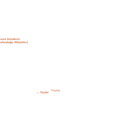
ınıza Gönderin
Bulunduğu Albümler)
→
Yazdır