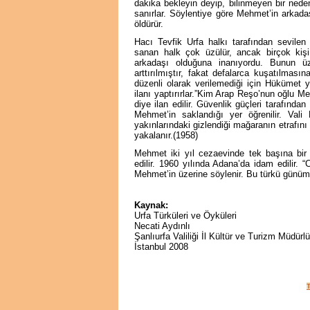
dakika bekleyin deyip, bilinmeyen bir nedenl
sanırlar. Söylentiye göre Mehmet’in arkada
öldürür.
Hacı Tevfik Urfa halkı tarafından sevilen
sanan halk çok üzülür, ancak birçok kişi
arkadaşı olduğuna inanıyordu. Bunun üz
arttırılmıştır, fakat defalarca kuşatılma
düzenli olarak verilemediği için Hükümet ye
ilanı yaptırırlar.”Kim Arap Reşo’nun oğlu Mehm
diye ilan edilir. Güvenlik güçleri tarafınd
Mehmet’in saklandığı yer öğrenilir. Val
yakınlarındaki gizlendiği mağaranın etrafın
yakalanır.(1958)
Mehmet iki yıl cezaevinde tek başına bi
edilir. 1960 yılında Adana’da idam edilir.
Mehmet’in üzerine söylenir. Bu türkü günü
Kaynak:
Urfa Türküleri ve Öyküleri
Necati Aydınlı
Şanlıurfa Valiliği İl Kültür ve Turizm Müdürl
İstanbul 2008