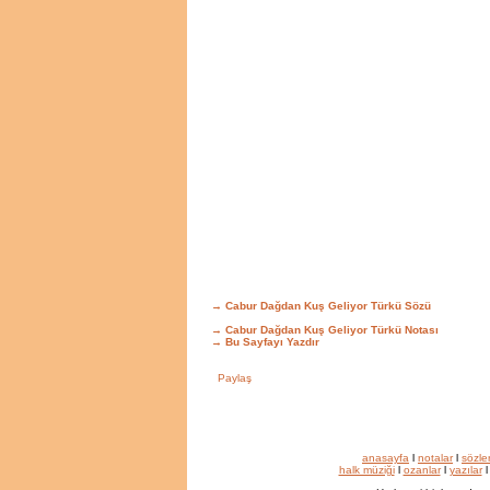
→ Cabur Dağdan Kuş Geliyor Türkü Sözü
→ Cabur Dağdan Kuş Geliyor Türkü Notası
→
Bu Sayfayı Yazdır
anasayfa
l
notalar
l
sözle
halk müziği
l
ozanlar
l
yazılar