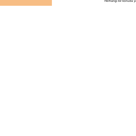
Herhangi bir konuda y