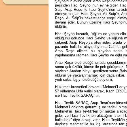
Şeyho’nun evine gider. Arap Reşo dönmekte
peşinden Hacı Şeyho’ nun evine gider. Hacı 
Saip, Arap Reşo ile Hacı Şeyho’nun tartıştı
etmeye başlar. Hacı Şeyho, Ali Saip’e, Ara
Reşo, Ali Saip’in hakaretlerine engel olm
devam eder. Bunun üzerine Hacı Şeyho’nun
öldürür.
Hacı Şeyho kızarak, “oğlum ne yaptın elin 
öldüğünü görünce Hacı Şeyho ve oğluna mü
çekerek Arap Reşo’ya ateş eder, orada on
pazardır halk bu olayı duyunca Cabır’a ge
Arap Reşo aileleri bu olaydan sonra bi
yapılmasına rağmen Hacı Şeyho ve oğlu ya
Arap Reşo öldürüldüğü sırada çocukların
sonra çok üzülür, kimse ile pek görüşmez. 
söylenir. Aradan bir yıl geçtikten sonra Ba
öldürür ve yakalanmamak için dağa çıkar. 
yedi-sekiz kişiyi öldürdüğü söylenir.
Hükümet kuvvetleri devamlı Mehmet’i arıyor
57 yıllarında Urfa valisi olarak, Kadri ER
ise Hacı Tevfik SARAÇ’ tır.
Hacı Tevfik SARAÇ, Arap Reşo’nun kirvesi
Mehmet’i doktora götürmüş ve tedavi olmas
Mehmet’in Hacı Tevfik’ten bir miktar alacağı
gider ve Hacı Tevfik’ten alacağını ister. 
hallederiz” diye cevap verir. Hacı Tevfik’in
deyince Mehmet ile bu kişi arasında tartış