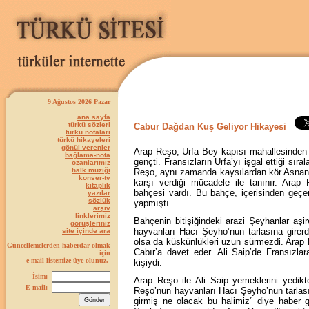
9 Ağustos 2026 Pazar
ana sayfa
türkü sözleri
Cabur Dağdan Kuş Geliyor Hikayesi
türkü notaları
türkü hikayeleri
gönül verenler
Arap Reşo, Urfa Bey kapısı mahallesinden 
bağlama-nota
gençti. Fransızların Urfa’yı işgal ettiği sı
ozanlarımız
halk müziği
Reşo, aynı zamanda kaysılardan kör Asnan (
konser-tv
karşı verdiği mücadele ile tanınır. Arap
kitaplık
bahçesi vardı. Bu bahçe, içerisinden geçe
yazılar
sözlük
yapmıştı.
arşiv
linklerimiz
Bahçenin bitişiğindeki arazi Şeyhanlar a
görüşleriniz
hayvanları Hacı Şeyho’nun tarlasına gire
site içinde ara
olsa da küskünlükleri uzun sürmezdi. Arap 
Güncellemelerden haberdar olmak
Cabır’a davet eder. Ali Saip’de Fransızlar
için
e-mail listemize üye olunuz.
kişiydi.
İsim:
Arap Reşo ile Ali Saip yemeklerini yedik
E-mail:
Reşo’nun hayvanları Hacı Şeyho’nun tarlası
girmiş ne olacak bu halimiz” diye haber