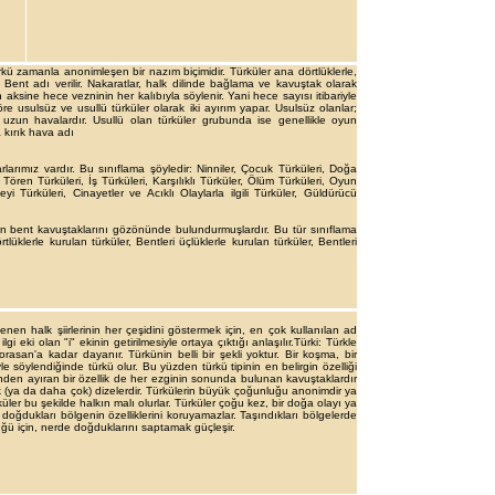
kü zamanla anonimleşen bir nazım biçimidir. Türküler ana dörtlüklerle,
e Bent adı verilir. Nakaratlar, halk dilinde bağlama ve kavuştak olarak
 aksine hece vezninin her kalıbıyla söylenir. Yani hece sayısı iti­bariyle
e usulsüz ve usullü türküler olarak iki ayırım yapar. Usulsüz olanlar;
 uzun havalardır. Usullü olan türküler grubunda ise genellikle oyun
 kırık hava adı
arımız vardır. Bu sınıflama şöyledir: Ninniler, Çocuk Türküleri, Doğa
Tören Türküleri, İş Türküleri, Kar­şılıklı Türküler, Ölüm Türküleri, Oyun
i Türküleri, Cinayetler ve Acıklı Olaylarla ilgili Türküler, Güldürücü
erin bent kavuştaklarını gözönünde bulundurmuşlardır. Bu tür sınıflama
örtlüklerle kurulan türküler, Bentleri üçlüklerle kurulan türküler, Bentleri
lenen halk şiirlerinin her çeşidini göstermek için, en çok kullanılan ad
i eki olan "i" ekinin getirilmesiyle ortaya çıktığı anlaşılır.Türki: Türkle
orasan'a kadar dayanır. Türkünin belli bir şekli yoktur. Bir koşma, bir
le söylendiğinde türkü olur. Bu yüzden türkü tipinin en belirgin özelliği
erinden ayıran bir özellik de her ezginin sonunda bulunan kavuştaklardır
ik (ya da daha çok) dizelerdir. Türkülerin büyük çoğunluğu anonimdir ya
er bu şekilde halkın malı olurlar. Türküler çoğu kez, bir doğa olayı ya
 doğdukları bölgenin özelliklerini koruyamazlar. Taşındıkları bölgelerde
ldüğü için, nerde doğduklarını saptamak güçleşir.