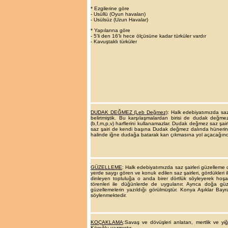
* Ezgilerine göre
- Usüllü (Oyun havaları)
- Usülsüz (Uzun Havalar)
* Yapılarına göre
- 5'li den 16'lı hece ölçüsüne kadar türküler vardır
- Kavuştaklı türküler
DUDAK DEĞMEZ (Leb Değmez)
: Halk edebiyatımızda saz 
belirtmiştik. Bu karşılaşmalardan birisi de dudak değmez
(b,f,m,p,v) harflerini kullanamazlar. Dudak değmez saz şairl
saz şairi de kendi başına Dudak değmez dalında hünerini 
halinde iğne dudağa batarak kan çıkmasına yol açacağında,
GÜZELLEME
:
Halk edebiyatımızda saz şairleri güzelleme d
yerde saygı gören ve konuk edilen saz şairleri, gördükleri 
dinleyen topluluğa o anda birer dörtlük söyleyerek hoşam
törenleri ile düğünlerde de uygulanır. Ayrıca doğa güzel
güzellemelerin yazıldığı görülmüştür. Konya Aşıklar Bayra
söylenmektedir.
KOÇAKLAMA
:
Savaş ve dövüşleri anlatan, mertlik ve yiğit
Köroğlu yazmıştır.