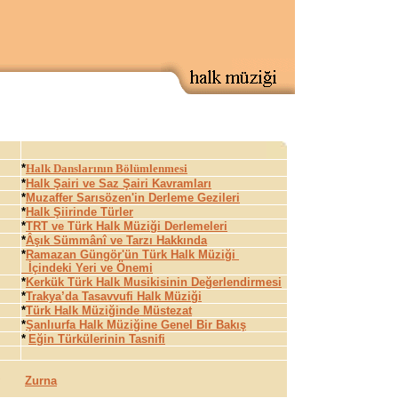
*
Halk Danslarının Bölümlenmesi
*
Halk Şairi ve Saz Şairi Kavramları
*
M
uzaffer Sarısözen'in Derleme Gezileri
*
Halk Şiirinde Türler
*
TRT ve Türk Halk Müziği Derlemeleri
*
Âşık Sümmânî ve Tarzı Hakkında
*
Ramazan Güngör'ün Türk Halk Müziği
İçindeki Yeri ve Önemi
*
Kerkük Türk Halk Musikisinin Değerlendirmesi
*
Trakya’da Tasavvufi Halk Müziği
*
Türk Halk Müziğinde Müstezat
*
Şanlıurfa Halk Müziğine Genel Bir Bakış
*
Eğin Türkülerinin Tasnifi
Zurna