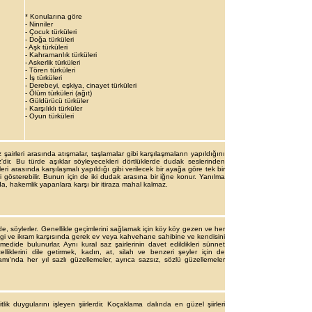
* Konularına göre
- Ninniler
- Çocuk türküleri
- Doğa türküleri
- Aşk türküleri
- Kahramanlık türküleri
- Askerlik türküleri
- Tören türküleri
- İş türküleri
- Derebeyi, eşkiya, cinayet türküleri
- Ölüm türküleri (ağıt)
- Güldürücü türküler
- Karşılıklı türküler
- Oyun türküleri
şairleri arasında atışmalar, taşlamalar gibi karşılaşmaların yapıldığını
'dir. Bu türde aşıklar söyleyecekleri dörtlüklerde dudak seslerinden
eri arasında karşılaşmalı yapıldığı gibi verilecek bir ayağa göre tek bir
gösterebilir. Bunun için de iki dudak arasına bir iğne konur. Yanılma
 hakemlik yapanlara karşı bir itiraza mahal kalmaz.
e, söylerler. Genellikle geçimlerini sağlamak için köy köy gezen ve her
ilgi ve ikram karşısında gerek ev veya kahvehane sahi­bine ve kendisini
edide bulunurlar. Aynı kural saz şairlerinin davet edildikleri sünnet
liklerini dile getirmek, kadın, at, silah ve benzeri şeyler için de
mı'nda her yıl sazlı güzellemeler, ayrıca sazsız, sözlü güzelle­meler
lik duygularını işleyen şiirlerdir. Koçaklama dalında en güzel şiirleri