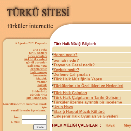
6 Ağustos 2026 Perşembe
Türk Halk Müziği Bilgileri:
ana sayfa
türkü sözleri
*
Horon nedir?
türkü notaları
türkü hikayeleri
*
Semah nedir?
gönül verenler
*
Tatyan ve Gazel nedir?
bağlama-nota
ozanlarımız
*
Zeybek nedir?
halk müziği
*
Derleme Çalışmaları
konser-tv
kitaplık
*
Türk Halk Müziğinin Yapısı
yazılar
sözlük
*
Türkülerimizin Özellikleri ve Nedenleri
arşiv
linklerimiz
*
Türk Halk Çalgıları
görüşleriniz
*
Türk Halk Çalgılarının Tarihi Gelişimi
site içinde ara
*
Türküler üzerine ayrıntılı bir inceleme
Güncellemelerden haberdar olmak
*
Uzun Hava
için
e-mail listemize üye olunuz.
*
Elazığ-Harput Müzik Kültürü
*
Eskişehir Halk Oyunları ve Giysileri
İsim:
E-mail:
HALK MÜZİĞİ ÇALGILARI :
Kaval
Mey