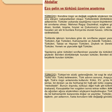
Abdallar
Ezo gelin ve türküsü üzerine araştırma
TÜRKÜ(1)
: Kendine özgü ve değişik ezgilerle söylenen tür
onu izleyen nakaratlardan olu­şur. Türkülerdeki dörtlükler
adlandırılır. Türküler yukarıda saydığımız nazım biçimlerinin
bir sınırlama olmaz. Mahmut Ragıp Gazimihal, ezgilere gör
divan, bozlak, koş­ma, hoyrat ve Çukurova'yı içine alan
havaları yer alır ki bunlara Konya'da oturak havası, Urfa'da
verilmektedir.
Türklerde işlenen konulara göre de sınıflama yapan yazarl
Türküleri, Aşk Türküleri, Kahramanlık ve Askerlik Türküleri, 
Türküleri, Tabiat ve Hayvan Türküle­ri, Zeybek ve Derebey
Türküler, Yemek ve yiyecekle ilgili Türküler.
Yapılarına göre türküleri sınıflandıran yazarlar da türkül
şöyledir: Bentleri dörtlükleriyle kurulan türküler, Bentleri d
beyitlerle kurulan türküler.
TÜRKÜ(2)
: Türkiye'nin sözlü geleneğinde, bir ezgi ile söy
"türkü"dür. Türkü kelimesinin, Türk adının sonuna, Arapça ilg
ilgili, Türk'e özgü anlamında kullanılır. Kökü, XV. yy'da H
semai, bir destan ya da herhangi bir halk şiiri türkü ezgisiy
"melodisidir". Bunun dışında, türküyü diğer halk şiiri türl
(nakarat). Kavuştaklar her ezgiden sonra tekrar edilen ikil
da ağızdan ağıza söylenirken söyleyeni kaybolmuştur. Türkül
da bir kahramanlık karşısında doğar ve yayılırlar. Türküler,
kişilerin, yer adlarının, hatta konuların bile değiştiği görü