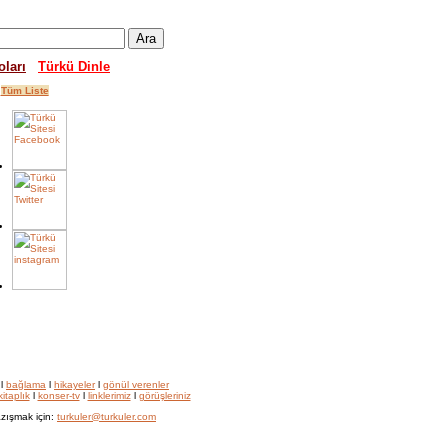
oları
Türkü Dinle
Tüm Liste
l
bağlama
l
hikayeler
l
gönül verenler
kitaplık
l
konser-tv
l
linklerimiz
l
görüşleriniz
zışmak için:
turkuler@turkuler.com