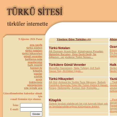
9 Ağustos 2026 Pazar
Yörelere Göre Türküler-->>
Albüm
ana sayfa
Ozan
türkü sözleri
Türkü Notaları
Erzur
türkü notaları
Allı Durnam, Acem Gızı, Kütahyanın Pınarları,
Pir S
türkü hikayeleri
Mektebin Bacaları, Gine Dertli Dertli, Ne
Dadal
gönül verenler
Ağlarsın...ve yüzlerce Türkü Notası...
bağlama-nota
ozanlarımız
Türkülere Gönül Verenler
Halk
halk müziği
konser-tv
Muzaffer Sarısözen, Nida Tüfekçi, Arif Sağ,
Derle
kitaplık
Yavuz Top, Ali Ekber Çiçek...
Nedir?
yazılar
sözlük
Türkü Hikayeleri
Yazıl
arşiv
linklerimiz
Ağ Gül, Ankara'da Yedim Taze Meyvayı, Bebek,
...Tipi
görüşleriniz
Çamlığın Başında Tüter Bir Tütün Debre'li Hasan
musıki
site içinde ara
Ferayi, Hekimoğlu, Kırmızı Gül, Kiziroğlu...
unutul
türküs
Güncellemelerden haberdar olmak
için
e-mail listemize üye olunuz.
Kitaplık
...Per
sanatç
Sizlere faydalı olabilecek bir çok kaynak kitap adı
İsim:
Pertek
ve faydalanabileceğiniz kütüphane linkleri
hayret
E-mail:
düzgün