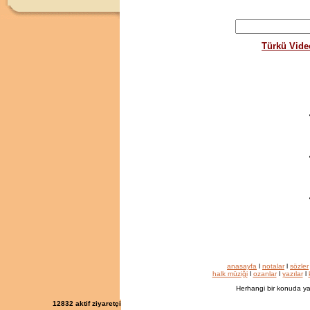
Türkü Vide
anasayfa
l
notalar
l
sözler
halk müziği
l
ozanlar
l
yazılar
l
Herhangi bir konuda ya
12832
aktif ziyaretçi