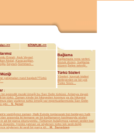
ler-->>
KİTAPLIK-->>
larımız
Bağlama
umlu Emrah, Aşık Veysel,
Bağlamada nota yerleri.
ultan Abdal, Karacaoğlan,
Bozuk düzen, bağlama
oğlu,Seyrani,Sümmani...
düzeni,Şelpe tekniği..
Türkü Sözleri
 Müziği
Yöreleri, kaynak kişileri
me çalışmaları nasıl başladı?Türkü
derleyenleri ve bir çok
...
Türkü Sözü...
ar
:
k bir
epizodik musiki
örneği bu Sarı Gelin türküsü. Anlatıya dayalı
li bir türkü. Zaman içinde bir hikayeden kopmuş ya da hikayesi
muş olan yüzlerce türkü örneği var repertuarlarımızda Sarı Gelin
ü gibi...
S. Şenel
tek'e vardığımız zaman, Halk Evinde toplanarak bizi bekleyen halk
ıları arasında iki kemane ve bir bağlamanın katılmasıyla sözleri
'e ait bir parça okunuyordu. Türkünün kulağımıza çarpan sesleri bizi
e düşürdü. Çünkü çalınan ve söylenen türkü tek sesli değil,
ce söylenen iki sesli bir parça idi...
M._Sarısözen