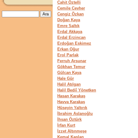
Cahit Öztelli
Cemile Cevher
Cengiz Özkan
Doğan Kaya
Emre Saltık
Erdal Akkaya
Erdal Erzincan
Erdoğan Eskimez
Erkan Oğur
Erol Parlak
Ferruh Arsunar
Gökhan Temur
Gülcan Kaya
Hale Gür
Halil Atılgan
Halil Bediî Yönetken
Hasan Karakaş
Havva Karakaş
Hüseyin Yaltırık
İbrahim Aslanoğlu
İhsan Öztürk
İrfan Kurt
İzzet Altınmeşe
Kemal Kaplan