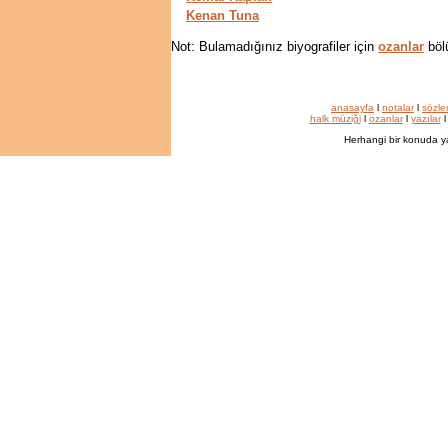
Kenan Tuna
Not: Bulamadığınız biyografiler için
ozanlar
böl
anasayfa
l
notalar
l
sözle
halk müziği
l
ozanlar
l
yazılar
Herhangi bir konuda y