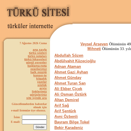
7 Ağustos 2026 Cuma
Veysel Arseven
Ölümünün 49. 
Mihneti
Ölümünün 33. yılı
ana sayfa
türkü sözleri
Abdullah Sözen
türkü notaları
türkü hikayeleri
Abdülvahit Küzecioğlu
gönül verenler
bağlama-nota
Adnan Ataman
ozanlarımız
Ahmet Gazi Ayhan
halk müziği
konser-tv
Ahmet Günday
kitaplık
yazılar
Ahmet Turan Şan
sözlük
arşiv
Ali Ekber Çiçek
linklerimiz
Ali Osman Öztürk
görüşleriniz
site içinde ara
Altan Demirel
Güncellemelerden haberdar
Arif Sağ
olmak için
e-mail listemize üye olunuz.
Arif Şentürk
Avni Özbenli
İsim:
Bayram Bilge Tokel
E-mail:
Bekir Karadeniz