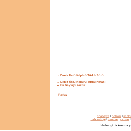
→ Deniz Üstü Köpürü Türkü Sözü
→ Deniz Üstü Köpürü Türkü Notası
→
Bu Sayfayı Yazdır
anasayfa
l
notalar
l
sözle
halk müziği
l
ozanlar
l
yazılar
Herhangi bir konuda y