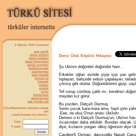
8 Ağustos 2026 Cumartesi
ana sayfa
türkü sözleri
Deniz Üstü Köpürü Hikayesi
türkü notaları
türkü hikayeleri
gönül verenler
Şu Ula'nın düğünleri düğündür hani...
bağlama-nota
ozanlarımız
Erkekler oğlan evinde yiyip içip yan gel
halk müziği
konser-tv
toplayan, bahçede sebze çapalayan, tarlada
kitaplık
çıkmış gibi olurlar. Düğünlüklerini giyip, saçl
yazılar
sözlük
Tef vurup cümbüş çaldı mı; kendinizi düğünde
arşiv
linklerimiz
meydan kız görür.
görüşleriniz
site içinde ara
Bu yüzden, Datça'lı Durmuş :
Güncellemelerden haberdar olmak
Senin çocuk kara-mara ama, hayli şirin yahu!
için
-Eee, ne olsa O'nun anası Ula'lıdır...
e-mail listemize üye olunuz.
Demesi o ki Datça'lı Durmuş'un; Ula'nın hav
İsim:
ılıcasından daha etkilidir. Bundan olacak, U
diye, kızlarını yorgan -dikiş öğrensin diye U
E-mail:
Çaydere'li Osman, dayısıoğlu Nasuh Çavuş