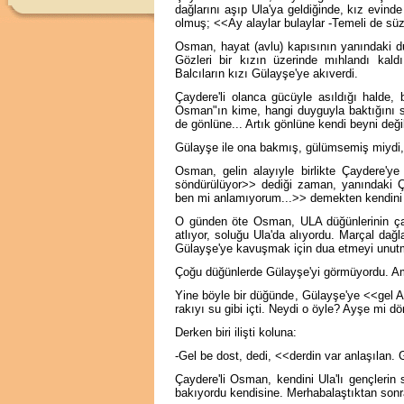
dağlarını aşıp Ula'ya geldiğinde, kız evinde
olmuş; <<Ay alaylar bulaylar -Temeli de sü
Osman, hayat (avlu) kapısının yanındaki duv
Gözleri bir kızın üzerinde mıhlandı kal
Balcıların kızı Gülayşe'ye akıverdi.
Çaydere'li olanca gücüyle asıldığı halde,
Osman"ın kime, hangi duyguyla baktığını s
de gönlüne... Artık gönlüne kendi beyni değ
Gülayşe ile ona bakmış, gülümsemiş miydi,
Osman, gelin alayıyle birlikte Çaydere'y
söndürülüyor>> dediği zaman, yanındaki 
ben mi anlamıyorum...>> demekten kendini
O günden öte Osman, ULA düğünlerinin çağ
atlıyor, soluğu Ula'da alıyordu. Marçal dağ
Gülayşe'ye kavuşmak için dua etmeyi unut
Çoğu düğünlerde Gülayşe'yi görmüyordu. Ama
Yine böyle bir düğünde, Gülayşe'ye <<gel A
rakıyı su gibi içti. Neydi o öyle? Ayşe mi 
Derken biri ilişti koluna:
-Gel be dost, dedi, <<derdin var anlaşılan. 
Çaydere'li Osman, kendini Ula'lı gençlerin
bakıyordu kendisine. Merhabalaştıktan sonr