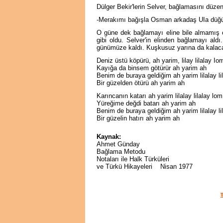
Dülger Bekir'lerin Selver, bağlamasını düzenle
-Merakımı bağışla Osman arkadaş UIa düğün
O güne dek bağlamayı eline bile almamış o
gibi oldu. Selver'in elinden bağlamayı aldı
günümüze kaldı. Kuşkusuz yarına da kalac
Deniz üstü köpürü, ah yarim, lilay lilalay I
Kayığa da binsem götürür ah yarim ah
Benim de buraya geldiğim ah yarim lilalay l
Bir güzelden ötürü ah yarim ah
Karıncanın katarı ah yarim lilalay lilalay lo
Yüreğime değdi batarı ah yarim ah
Benim de buraya geldiğim ah yarim lilalay l
Bir güzelin hatırı ah yarim ah
Kaynak:
Ahmet Günday
Bağlama Metodu
Notaları ile Halk Türküleri
ve Türkü Hikayeleri Nisan 1977