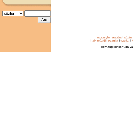
anasayfa
l
notalar
l
sözler
halk müziği
l
ozanlar
l
yazılar
l
k
Herhangi bir konuda ya