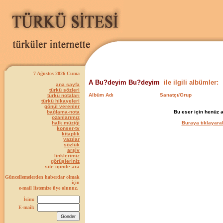
7 Ağustos 2026 Cuma
A Bu?deyim Bu?deyim
ile ilgili albümler:
ana sayfa
türkü sözleri
Albüm Adı
Sanatçı/Grup
türkü notaları
türkü hikayeleri
gönül verenler
bağlama-nota
Bu eser için henüz 
ozanlarımız
halk müziği
Buraya tıklayarak
konser-tv
kitaplık
yazılar
sözlük
arşiv
linklerimiz
görüşleriniz
site içinde ara
Güncellemelerden haberdar olmak
için
e-mail listemize üye olunuz.
İsim:
E-mail: