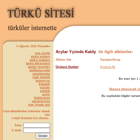
6 Ağustos 2026 Perşembe
Acylar Yçimde Kaldy
ile ilgili albümler:
ana sayfa
türkü sözleri
Albüm Adı
Sanatçı/Grup
türkü notaları
türkü hikayeleri
gönül verenler
Üçüncü Gurbet
Kıvırcık Ali
bağlama-nota
ozanlarımız
halk müziği
Bu eser için 1 
konser-tv
kitaplık
yazılar
Buraya tıklayarak si
sözlük
arşiv
Bu sayfadaki bilgiler tamame
linklerimiz
görüşleriniz
site içinde ara
Güncellemelerden haberdar olmak
için
e-mail listemize üye olunuz.
İsim:
E-mail: