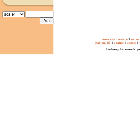
anasayfa
l
notalar
l
sözler
halk müziği
l
ozanlar
l
yazılar
l
k
Herhangi bir konuda ya