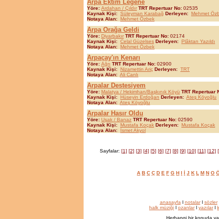
Arpa Ektim Leğene
Yöre:
Ardahan / Çıldır
TRT Repertuar No:
02535
Kaynak Kişi:
Süleyman Karabağ
Derleyen:
Mehmet Öz
Notaya Alan:
Mehmet Özbek
Arpa Orağa Geldi
Yöre:
Diyarbakır
TRT Repertuar No:
02174
Kaynak Kişi:
Celal Güzelses
Derleyen:
Plâktan Yazıldı
Notaya Alan:
Mehmet Özbek
Arpaçay'ın Kenarı
Yöre:
Ağrı
TRT Repertuar No:
02900
Kaynak Kişi:
Nizamettin Ariç
Derleyen:
TRT
Notaya Alan:
Ali Canlı
Arpalar Destesiyem
Yöre:
Malatya / Hekimhan/Başkınık Köyü
TRT Repertuar 
Kaynak Kişi:
Hüseyin Erdoğan
Derleyen:
Ateş Köyoğlu
Notaya Alan:
Ateş Köyoğlu
Arpalar Hasır Oldu
Yöre:
Uşak / Banaz
TRT Repertuar No:
02590
Kaynak Kişi:
Mustafa Koçak
Derleyen:
Mustafa Koçak
Notaya Alan:
İsmet Akyol
Sayfalar:
[1]
[2]
[3]
[4]
[5]
[6]
[7]
[8]
[9]
[10]
[11]
[12]
A
B
C
Ç
D
E
F
G
H
I
İ
J
K
L
M
N
O
anasayfa
l
notalar
l
sözler
halk müziği
l
ozanlar
l
yazılar
l
k
Herhangi bir konuda ya