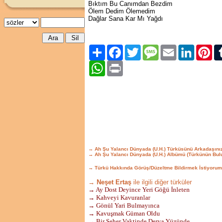
Bıktım Bu Canımdan Bezdim
Ölem Dedim Ölemedim
Dağlar Sana Kar Mı Yağdı
Paylaş
Facebook
Twitter
Message
Email
LinkedIn
Pint
WhatsApp
Print
→ Ah Şu Yalancı Dünyada (U.H.) Türküsünü Arkadaşını
→ Ah Şu Yalancı Dünyada (U.H.) Albümü (Türkünün Bul
→ Türkü Hakkında Görüş/Düzeltme Bildirmek İstiyorum
→ Neşet Ertaş
ile ilgili diğer türküler
→ Ay Dost Deyince Yeri Göğü İnleten
→ Kahveyi Kavuranlar
→ Gönül Yari Bulmayınca
→ Kavuşmak Güman Oldu
→ Bir Seher Vaktinde Derya Yüzünde