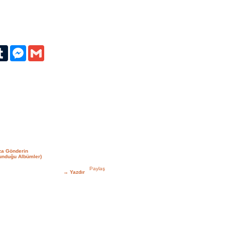
erest
Tumblr
Messenger
Gmail
za Gönderin
unduğu Albümler)
→
Yazdır