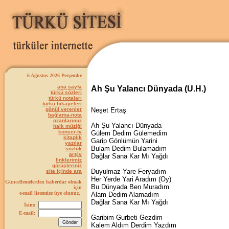
6 Ağustos 2026 Perşembe
ana sayfa
Ah Şu Yalancı Dünyada (U.H.)
türkü sözleri
türkü notaları
türkü hikayeleri
gönül verenler
Neşet Ertaş
bağlama-nota
ozanlarımız
Ah Şu Yalancı Dünyada
halk müziği
konser-tv
Gülem Dedim Gülemedim
kitaplık
Garip Gönlümün Yarini
yazılar
Bulam Dedim Bulamadım
sözlük
arşiv
Dağlar Sana Kar Mı Yağdı
linklerimiz
görüşleriniz
Duyulmaz Yare Feryadım
site içinde ara
Her Yerde Yari Aradım (Oy)
Güncellemelerden haberdar olmak
Bu Dünyada Ben Muradım
için
e-mail listemize üye olunuz.
Alam Dedim Alamadım
Dağlar Sana Kar Mı Yağdı
İsim:
E-mail:
Garibim Gurbeti Gezdim
Kalem Aldım Derdim Yazdım