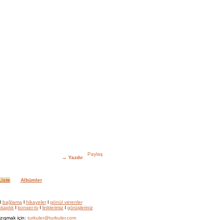
→
Yazdır
iste
Albümler
l
bağlama
l
hikayeler
l
gönül verenler
itaplık
l
konser-tv
l
linklerimiz
l
görüşleriniz
zışmak için:
turkuler@turkuler.com