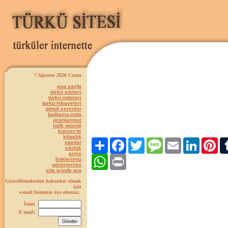
7 Ağustos 2026 Cuma
ana sayfa
türkü sözleri
türkü notaları
türkü hikayeleri
gönül verenler
bağlama-nota
ozanlarımız
halk müziği
konser-tv
kitaplık
Paylaş
Facebook
Twitter
Message
Email
LinkedIn
Pint
yazılar
sözlük
arşiv
WhatsApp
Print
linklerimiz
görüşleriniz
site içinde ara
Güncellemelerden haberdar olmak
için
e-mail listemize üye olunuz.
İsim:
E-mail: