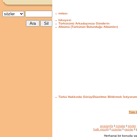
→ notası
→ hikayesi
→ Türküsünü Arkadaşınıza Gönderin
→ Albümü (Türkünün Bulunduğu Albümler)
→ Türkü Hakkında Görüş/Düzeltme Bildirmek İstiyorum
Tüm L
anasayfa
l
notalar
l
sözler
halk müziği
l
ozanlar
l
yazılar
l
k
Herhangi bir konuda ya