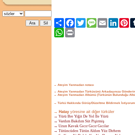
Paylaş
Facebook
Twitter
Message
Email
LinkedIn
Pint
WhatsApp
Print
→ Ateşim Yanmadan notası
→ Ateşim Yanmadan Türküsünü Arkadaşınıza Gönderi
→ Ateşim Yanmadan Albümü (Türkünün Bulunduğu Alb
→ Türkü Hakkında Görüş/Düzeltme Bildirmek İstiyorum
→ Hatay
yöresine ait diğer türküler
→ Yürü Bre Yiğit De Yol İle Yürü
→ Vardım Bakdım Süt Pişirmiş
→ Uzun Kavak Gıcır Gıcır Gıcılar
→ Tütüncüden Tütün Aldım Yüz Dirhem