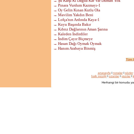
→ Şu Karşı Ki Dağda Kar Var Duman Yok
→ Pınara Vurdum Kazmayı-1
→ Oy Gelin Kınan Kutlu Ola
→ Mavilim Yakdın Beni
→ Lofça'nın Ardında Kaya-1
→ Kuyu Başında Bakır
→ Kıbrız Dağlarının Aman Şarına
→ Kaleden İndirdiler
→ İndim Çayır Biçmeye
→ Hasan Dağı Oymak Oymak
→ Hanım Arabaya Binmiş
Tüm L
anasayfa
l
notalar
l
sözler
halk müziği
l
ozanlar
l
yazılar
l
k
Herhangi bir konuda ya