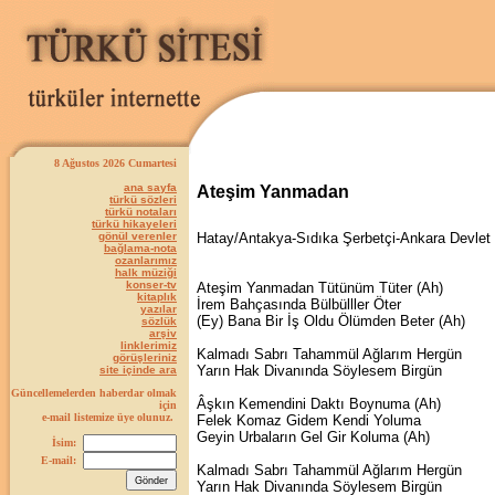
8 Ağustos 2026 Cumartesi
ana sayfa
Ateşim Yanmadan
türkü sözleri
türkü notaları
türkü hikayeleri
gönül verenler
Hatay/Antakya-Sıdıka Şerbetçi-Ankara Devlet
bağlama-nota
ozanlarımız
halk müziği
konser-tv
Ateşim Yanmadan Tütünüm Tüter (Ah)
kitaplık
İrem Bahçasında Bülbülller Öter
yazılar
(Ey) Bana Bir İş Oldu Ölümden Beter (Ah)
sözlük
arşiv
linklerimiz
Kalmadı Sabrı Tahammül Ağlarım Hergün
görüşleriniz
Yarın Hak Divanında Söylesem Birgün
site içinde ara
Güncellemelerden haberdar olmak
Âşkın Kemendini Daktı Boynuma (Ah)
için
e-mail listemize üye olunuz.
Felek Komaz Gidem Kendi Yoluma
Geyin Urbaların Gel Gir Koluma (Ah)
İsim:
E-mail:
Kalmadı Sabrı Tahammül Ağlarım Hergün
Yarın Hak Divanında Söylesem Birgün