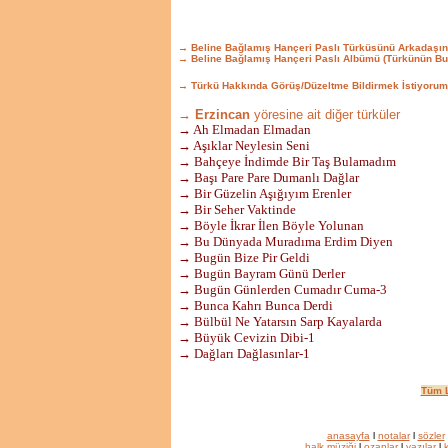
→ Beline Bağlamış Hançeri Paslı Türküsünü Arkadaşın
→ Beline Bağlamış Hançeri Paslı Albümü (Türkünün Bu
→ Türkü Hakkında Görüş/Düzeltme Bildirmek İstiyorum
→ Erzincan
yöresine ait diğer türküler
→ Ah Elmadan Elmadan
→ Aşıklar Neylesin Seni
→ Bahçeye İndimde Bir Taş Bulamadım
→ Başı Pare Pare Dumanlı Dağlar
→ Bir Güzelin Aşığıyım Erenler
→ Bir Seher Vaktinde
→ Böyle İkrar İlen Böyle Yolunan
→ Bu Dünyada Muradıma Erdim Diyen
→ Bugün Bize Pir Geldi
→ Bugün Bayram Günü Derler
→ Bugün Günlerden Cumadır Cuma-3
→ Bunca Kahrı Bunca Derdi
→ Bülbül Ne Yatarsın Sarp Kayalarda
→ Büyük Cevizin Dibi-1
→ Dağları Dağlasınlar-1
Tüm L
anasayfa
l
notalar
l
sözler
halk müziği
l
ozanlar
l
yazılar
l
k