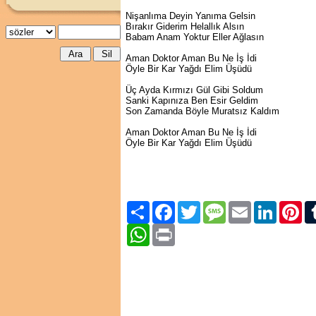
Nişanlıma Deyin Yanıma Gelsin
Bırakır Giderim Helallık Alsın
Babam Anam Yoktur Eller Ağlasın
Aman Doktor Aman Bu Ne İş İdi
Öyle Bir Kar Yağdı Elim Üşüdü
Üç Ayda Kırmızı Gül Gibi Soldum
Sanki Kapınıza Ben Esir Geldim
Son Zamanda Böyle Muratsız Kaldım
Aman Doktor Aman Bu Ne İş İdi
Öyle Bir Kar Yağdı Elim Üşüdü
Paylaş
Facebook
Twitter
Message
Email
LinkedIn
Pint
WhatsApp
Print