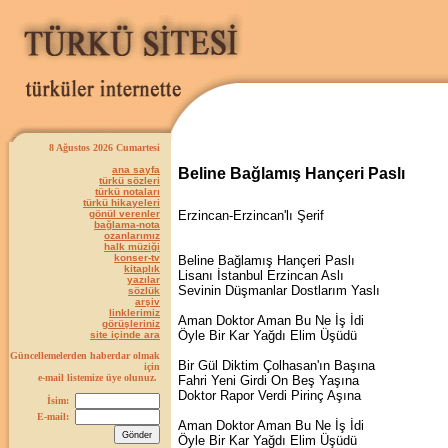
8 Ağustos 2026 Cumartesi
ana sayfa
Beline Bağlamış Hançeri Paslı
türkü sözleri
türkü notaları
türkü hikayeleri
gönül verenler
Erzincan-Erzincan'lı Şerif
bağlama-nota
ozanlarımız
halk müziği
konser-tv
Beline Bağlamış Hançeri Paslı
kitaplık
Lisanı İstanbul Erzincan Aslı
yazılar
Sevinin Düşmanlar Dostlarım Yaslı
sözlük
arşiv
linklerimiz
Aman Doktor Aman Bu Ne İş İdi
görüşleriniz
Öyle Bir Kar Yağdı Elim Üşüdü
site içinde ara
Güncellemelerden haberdar olmak
Bir Gül Diktim Çolhasan'ın Başına
için
e-mail listemize üye olunuz.
Fahri Yeni Girdi On Beş Yaşına
Doktor Rapor Verdi Pirinç Aşına
İsim:
E-mail:
Aman Doktor Aman Bu Ne İş İdi
Öyle Bir Kar Yağdı Elim Üşüdü