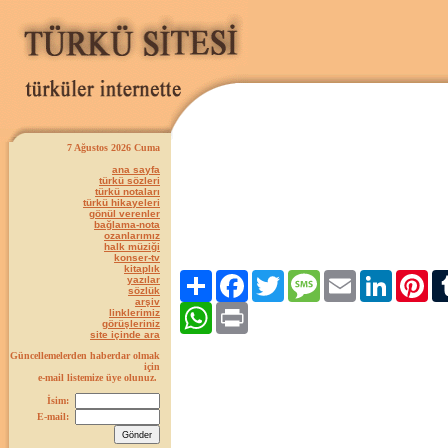
7 Ağustos 2026 Cuma
ana sayfa
türkü sözleri
türkü notaları
türkü hikayeleri
gönül verenler
bağlama-nota
ozanlarımız
halk müziği
konser-tv
kitaplık
Paylaş
Facebook
Twitter
Message
Email
LinkedIn
Pint
yazılar
sözlük
arşiv
WhatsApp
Print
linklerimiz
görüşleriniz
site içinde ara
Güncellemelerden haberdar olmak
için
e-mail listemize üye olunuz.
İsim:
E-mail: