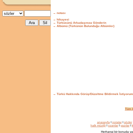
→ notası
→ hikayesi
→ Türküsünü Arkadaşınıza Gönderin
→ Albümü (Türkünün Bulunduğu Albümler)
→ Türkü Hakkında Görüş/Düzeltme Bildirmek İstiyorum
Tüm L
anasayfa
l
notalar
l
sözler
halk müziği
l
ozanlar
l
yazılar
l
k
Herhangi bir konuda ya