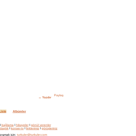
→
Yazdır
iste
Albümler
l
bağlama
l
hikayeler
l
gönül verenler
itaplık
l
konser-tv
l
linklerimiz
l
görüşleriniz
zışmak için:
turkuler@turkuler.com