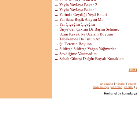
→ Yayla Yaylaya Bakar-2
→ Yayla Yaylaya Bakar-1
→ Yarimin Geydiği Yeşil Entari
→ Yar Sana Beşik Alayım Mı
→ Yar Çiçeğim Çiçeğim
→ Ünye’den Çıktım Da Başım Selamet
→ Uzun Kavak Ne Uzarsın Boyuna
→ Tabakamda Da Tütün Az
→ Şu Derenin Boyuna
→ Sildirge Sildirge Yağan Yağmurlar
→ Sevdiğime Varamadım
→ Sabah Güneşi Doğdu Boyalı Konaklara
Tüm L
anasayfa
l
notalar
l
sözler
halk müziği
l
ozanlar
l
yazılar
l
k
Herhangi bir konuda ya