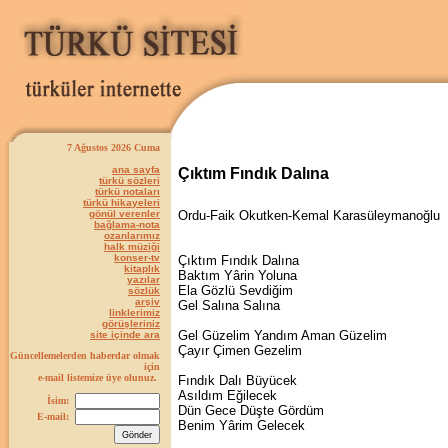
7 Ağustos 2026 Cuma
ana sayfa
Çıktım Fındık Dalına
türkü sözleri
türkü notaları
türkü hikayeleri
gönül verenler
Ordu-Faik Okutken-Kemal Karasüleymanoğlu
bağlama-nota
ozanlarımız
halk müziği
konser-tv
Çıktım Fındık Dalına
kitaplık
Baktım Yârin Yoluna
yazılar
Ela Gözlü Sevdiğim
sözlük
arşiv
Gel Salına Salına
linklerimiz
görüşleriniz
Gel Güzelim Yandım Aman Güzelim
site içinde ara
Çayır Çimen Gezelim
Güncellemelerden haberdar olmak
için
e-mail listemize üye olunuz.
Fındık Dalı Büyücek
Asıldım Eğilecek
İsim:
Dün Gece Düşte Gördüm
E-mail:
Benim Yârim Gelecek