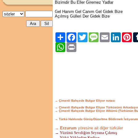
Bizimdir Bu Eller Giremez Yadlar
Gel Hanım Gel Canım Gel Gidek Bize
Açılmış Gülleri Der Gidek Bize
Paylaş
Facebook
Twitter
Message
Email
LinkedIn
Pint
WhatsApp
Print
→ Çimenli Bahçede Bulgur Eliyor notası
→ Çimenli Bahçede Bulgur Eliyor Türküsünü Arkadaşın
→ Çimenli Bahçede Bulgur Eliyor Albümü (Türkünün Bu
→ Türkü Hakkında Görüş/Düzeltme Bildirmek İstiyorum
→ Erzurum
yöresine ait diğer türküler
→ Yüzünü Sevdiğim Seyrana Çıkmış
→ Yükü Yükledim Kediye