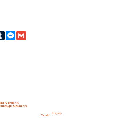
erest
Tumblr
Messenger
Gmail
ıza Gönderin
lunduğu Albümler)
→
Yazdır