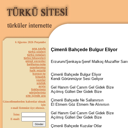
6 Ağustos 2026 Perşembe
ana sayfa
Çimenli Bahçede Bulgur Eliyor
türkü sözleri
türkü notaları
türkü hikayeleri
gönül verenler
Erzurum/Şenkaya-Şeref Malkoç-Muzaffer Sar
bağlama-nota
ozanlarımız
halk müziği
konser-tv
Çimenli Bahçede Bulgur Eliyor
kitaplık
Kendi Görünmüyor Sesi Geliyor
yazılar
sözlük
arşiv
Gel Hanım Gel Canım Gel Gidek Bize
linklerimiz
Açılmış Gülleri Der Gidek Bize
görüşleriniz
site içinde ara
Çimenli Bahçede Ne Sallanırsın
Güncellemelerden haberdar olmak
El Etmem Göz Etmem Ne Alınırsın
için
e-mail listemize üye olunuz.
Gel Hanım Gel Canım Gel Gidek Bize
İsim:
Açılmış Gülleri Der Gidek Bize
E-mail:
Çimenli Bahçede Kuzular Otlar