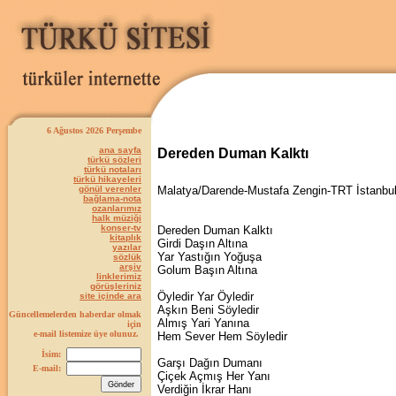
6 Ağustos 2026 Perşembe
ana sayfa
Dereden Duman Kalktı
türkü sözleri
türkü notaları
türkü hikayeleri
gönül verenler
Malatya/Darende-Mustafa Zengin-TRT İstanbu
bağlama-nota
ozanlarımız
halk müziği
konser-tv
Dereden Duman Kalktı
kitaplık
Girdi Daşın Altına
yazılar
Yar Yastığın Yoğuşa
sözlük
arşiv
Golum Başın Altına
linklerimiz
görüşleriniz
Öyledir Yar Öyledir
site içinde ara
Aşkın Beni Söyledir
Güncellemelerden haberdar olmak
Almış Yari Yanına
için
e-mail listemize üye olunuz.
Hem Sever Hem Söyledir
İsim:
Garşı Dağın Dumanı
E-mail:
Çiçek Açmış Her Yanı
Verdiğin İkrar Hanı