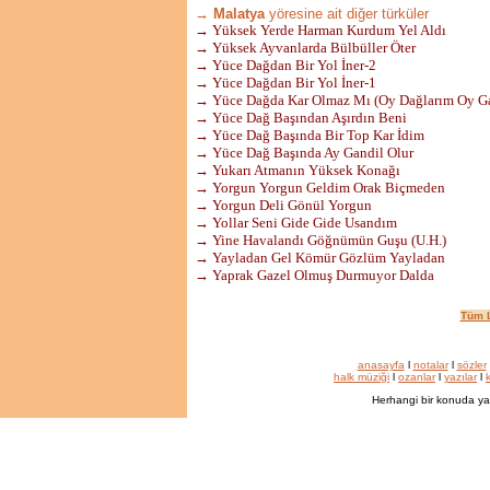
→ Malatya
yöresine ait diğer türküler
→ Yüksek Yerde Harman Kurdum Yel Aldı
→ Yüksek Ayvanlarda Bülbüller Öter
→ Yüce Dağdan Bir Yol İner-2
→ Yüce Dağdan Bir Yol İner-1
→ Yüce Dağda Kar Olmaz Mı (Oy Dağlarım Oy G
→ Yüce Dağ Başından Aşırdın Beni
→ Yüce Dağ Başında Bir Top Kar İdim
→ Yüce Dağ Başında Ay Gandil Olur
→ Yukarı Atmanın Yüksek Konağı
→ Yorgun Yorgun Geldim Orak Biçmeden
→ Yorgun Deli Gönül Yorgun
→ Yollar Seni Gide Gide Usandım
→ Yine Havalandı Göğnümün Guşu (U.H.)
→ Yayladan Gel Kömür Gözlüm Yayladan
→ Yaprak Gazel Olmuş Durmuyor Dalda
Tüm L
anasayfa
l
notalar
l
sözler
halk müziği
l
ozanlar
l
yazılar
l
k
Herhangi bir konuda ya