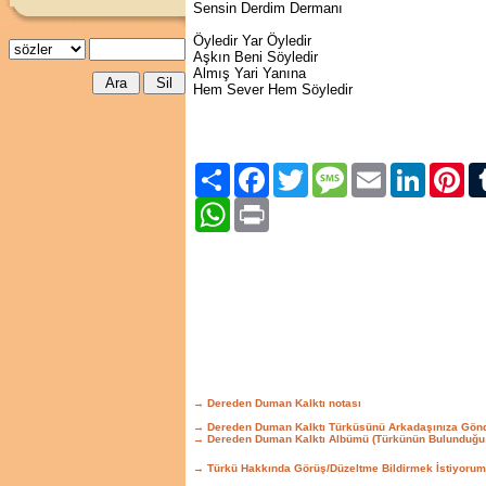
Sensin Derdim Dermanı
Öyledir Yar Öyledir
Aşkın Beni Söyledir
Almış Yari Yanına
Hem Sever Hem Söyledir
Paylaş
Facebook
Twitter
Message
Email
LinkedIn
Pint
WhatsApp
Print
→ Dereden Duman Kalktı notası
→ Dereden Duman Kalktı Türküsünü Arkadaşınıza Gön
→ Dereden Duman Kalktı Albümü (Türkünün Bulunduğu
→ Türkü Hakkında Görüş/Düzeltme Bildirmek İstiyorum