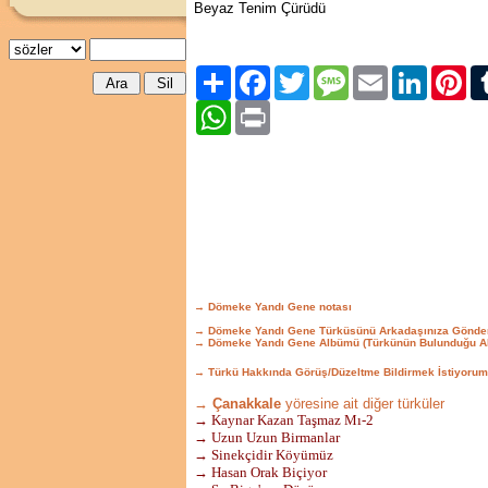
Beyaz Tenim Çürüdü
Paylaş
Facebook
Twitter
Message
Email
LinkedIn
Pint
WhatsApp
Print
→ Dömeke Yandı Gene notası
→ Dömeke Yandı Gene Türküsünü Arkadaşınıza Gönde
→ Dömeke Yandı Gene Albümü (Türkünün Bulunduğu A
→ Türkü Hakkında Görüş/Düzeltme Bildirmek İstiyorum
→ Çanakkale
yöresine ait diğer türküler
→ Kaynar Kazan Taşmaz Mı-2
→ Uzun Uzun Birmanlar
→ Sinekçidir Köyümüz
→ Hasan Orak Biçiyor