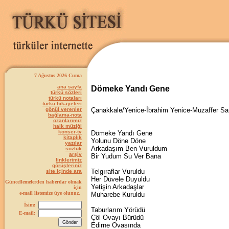
7 Ağustos 2026 Cuma
ana sayfa
Dömeke Yandı Gene
türkü sözleri
türkü notaları
türkü hikayeleri
gönül verenler
Çanakkale/Yenice-İbrahim Yenice-Muzaffer Sa
bağlama-nota
ozanlarımız
halk müziği
konser-tv
Dömeke Yandı Gene
kitaplık
Yolunu Döne Döne
yazılar
Arkadaşım Ben Vuruldum
sözlük
arşiv
Bir Yudum Su Ver Bana
linklerimiz
görüşleriniz
Telgıraflar Vuruldu
site içinde ara
Her Düvele Duyuldu
Güncellemelerden haberdar olmak
Yetişin Arkadaşlar
için
e-mail listemize üye olunuz.
Muharebe Kuruldu
İsim:
Taburlarım Yörüdü
E-mail:
Çöl Ovayı Bürüdü
Edirne Ovasında