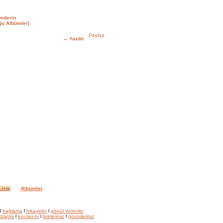
nderin
u Albümler)
→
Yazdır
iste
Albümler
l
bağlama
l
hikayeler
l
gönül verenler
itaplık
l
konser-tv
l
linklerimiz
l
görüşleriniz