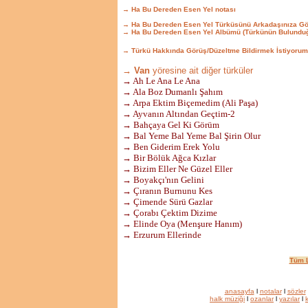
→ Ha Bu Dereden Esen Yel notası
→ Ha Bu Dereden Esen Yel Türküsünü Arkadaşınıza Gö
→ Ha Bu Dereden Esen Yel Albümü (Türkünün Bulunduğ
→ Türkü Hakkında Görüş/Düzeltme Bildirmek İstiyorum
→ Van
yöresine ait diğer türküler
→ Ah Le Ana Le Ana
→ Ala Boz Dumanlı Şahım
→ Arpa Ektim Biçemedim (Ali Paşa)
→ Ayvanın Altından Geçtim-2
→ Bahçaya Gel Ki Görüm
→ Bal Yeme Bal Yeme Bal Şirin Olur
→ Ben Giderim Erek Yolu
→ Bir Bölük Ağca Kızlar
→ Bizim Eller Ne Güzel Eller
→ Boyakçı'nın Gelini
→ Çıranın Burnunu Kes
→ Çimende Sürü Gazlar
→ Çorabı Çektim Dizime
→ Elinde Oya (Menşure Hanım)
→ Erzurum Ellerinde
Tüm L
anasayfa
l
notalar
l
sözler
halk müziği
l
ozanlar
l
yazılar
l
k