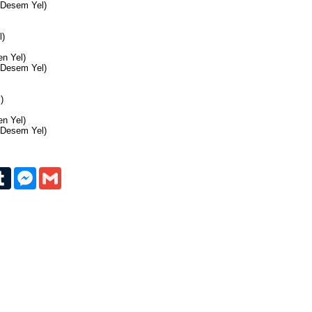
 Desem Yel)
l)
n Yel)
 Desem Yel)
)
n Yel)
 Desem Yel)
erest
Tumblr
Messenger
Gmail