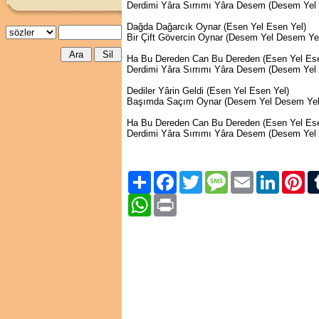
Derdimi Yâra Sırrımı Yâra Desem (Desem Yel
Dağda Dağarcık Oynar (Esen Yel Esen Yel)
Bir Çift Gövercin Oynar (Desem Yel Desem Ye
Ha Bu Dereden Can Bu Dereden (Esen Yel Ese
Derdimi Yâra Sırrımı Yâra Desem (Desem Yel
Dediler Yârin Geldi (Esen Yel Esen Yel)
Başımda Saçım Oynar (Desem Yel Desem Yel
Ha Bu Dereden Can Bu Dereden (Esen Yel Ese
Derdimi Yâra Sırrımı Yâra Desem (Desem Yel
Paylaş
Facebook
Twitter
Message
Email
LinkedIn
Pint
WhatsApp
Print