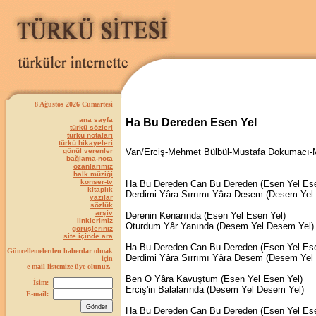
8 Ağustos 2026 Cumartesi
ana sayfa
Ha Bu Dereden Esen Yel
türkü sözleri
türkü notaları
türkü hikayeleri
gönül verenler
Van/Erciş-Mehmet Bülbül-Mustafa Dokumacı
bağlama-nota
ozanlarımız
halk müziği
konser-tv
Ha Bu Dereden Can Bu Dereden (Esen Yel Ese
kitaplık
Derdimi Yâra Sırrımı Yâra Desem (Desem Yel
yazılar
sözlük
arşiv
Derenin Kenarında (Esen Yel Esen Yel)
linklerimiz
Oturdum Yâr Yanında (Desem Yel Desem Yel)
görüşleriniz
site içinde ara
Ha Bu Dereden Can Bu Dereden (Esen Yel Ese
Güncellemelerden haberdar olmak
Derdimi Yâra Sırrımı Yâra Desem (Desem Yel
için
e-mail listemize üye olunuz.
Ben O Yâra Kavuştum (Esen Yel Esen Yel)
İsim:
Erciş'in Balalarında (Desem Yel Desem Yel)
E-mail:
Ha Bu Dereden Can Bu Dereden (Esen Yel Ese