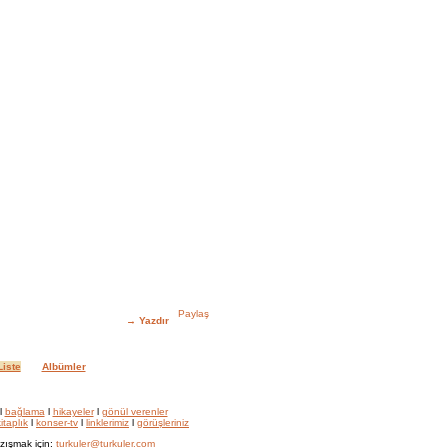
→
Yazdır
iste
Albümler
l
bağlama
l
hikayeler
l
gönül verenler
itaplık
l
konser-tv
l
linklerimiz
l
görüşleriniz
zışmak için:
turkuler@turkuler.com