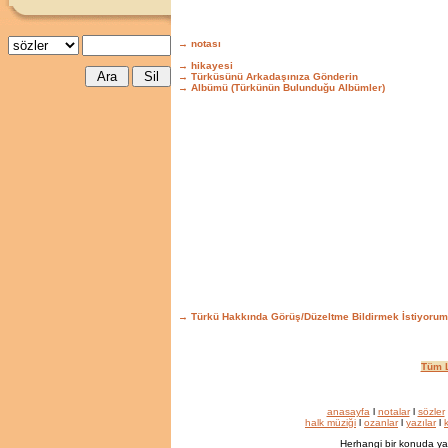
→ notası
→ hikayesi
→ Türküsünü Arkadaşınıza Gönderin
→ Albümü (Türkünün Bulunduğu Albümler)
→ Türkü Hakkında Görüş/Düzeltme Bildirmek İstiyorum
Tüm L
anasayfa
l
notalar
l
sözler
halk müziği
l
ozanlar
l
yazılar
l
k
Herhangi bir konuda ya