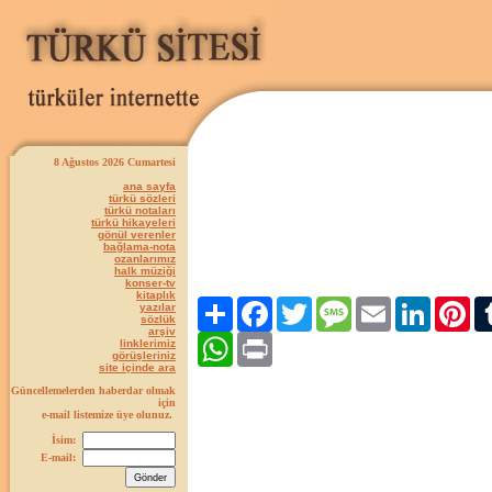
8 Ağustos 2026 Cumartesi
ana sayfa
türkü sözleri
türkü notaları
türkü hikayeleri
gönül verenler
bağlama-nota
ozanlarımız
halk müziği
konser-tv
kitaplık
Paylaş
Facebook
Twitter
Message
Email
LinkedIn
Pint
yazılar
sözlük
arşiv
WhatsApp
Print
linklerimiz
görüşleriniz
site içinde ara
Güncellemelerden haberdar olmak
için
e-mail listemize üye olunuz.
İsim:
E-mail: