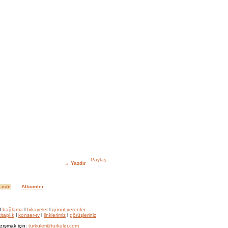
→
Yazdır
iste
Albümler
l
bağlama
l
hikayeler
l
gönül verenler
itaplık
l
konser-tv
l
linklerimiz
l
görüşleriniz
zışmak için:
turkuler@turkuler.com