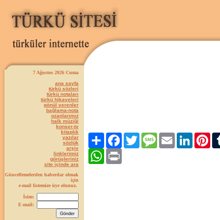
7 Ağustos 2026 Cuma
ana sayfa
türkü sözleri
türkü notaları
türkü hikayeleri
gönül verenler
bağlama-nota
ozanlarımız
halk müziği
konser-tv
kitaplık
Paylaş
Facebook
Twitter
Message
Email
LinkedIn
Pint
yazılar
sözlük
arşiv
WhatsApp
Print
linklerimiz
görüşleriniz
site içinde ara
Güncellemelerden haberdar olmak
için
e-mail listemize üye olunuz.
İsim:
E-mail: