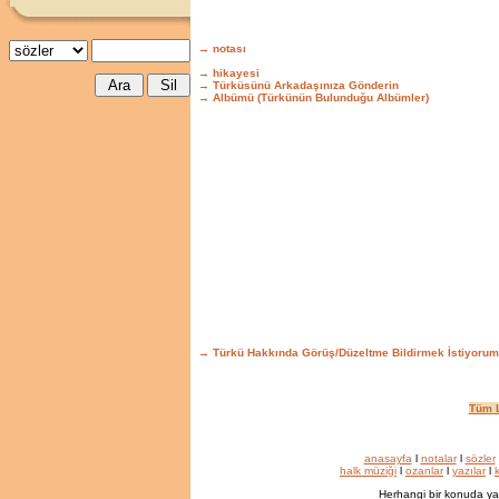
→ notası
→ hikayesi
→ Türküsünü Arkadaşınıza Gönderin
→ Albümü (Türkünün Bulunduğu Albümler)
→ Türkü Hakkında Görüş/Düzeltme Bildirmek İstiyorum
Tüm L
anasayfa
l
notalar
l
sözler
halk müziği
l
ozanlar
l
yazılar
l
k
Herhangi bir konuda ya