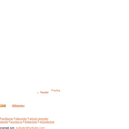
→
Yazdır
iste
Albümler
l
bağlama
l
hikayeler
l
gönül verenler
itaplık
l
konser-tv
l
linklerimiz
l
görüşleriniz
zışmak için:
turkuler@turkuler.com