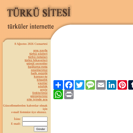
8 Ağustos 2026 Cumartesi
ana sayfa
türkü sözleri
türkü notaları
türkü hikayeleri
gönül verenler
bağlama-nota
ozanlarımız
halk müziği
konser-tv
kitaplık
Paylaş
Facebook
Twitter
Message
Email
LinkedIn
Pint
yazılar
sözlük
arşiv
WhatsApp
Print
linklerimiz
görüşleriniz
site içinde ara
Güncellemelerden haberdar olmak
için
e-mail listemize üye olunuz.
İsim:
E-mail: