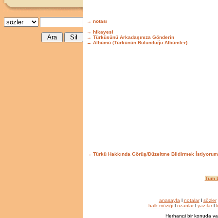
→ notası
→ hikayesi
→ Türküsünü Arkadaşınıza Gönderin
→ Albümü (Türkünün Bulunduğu Albümler)
→ Türkü Hakkında Görüş/Düzeltme Bildirmek İstiyorum
Tüm L
anasayfa
l
notalar
l
sözler
halk müziği
l
ozanlar
l
yazılar
l
k
Herhangi bir konuda ya