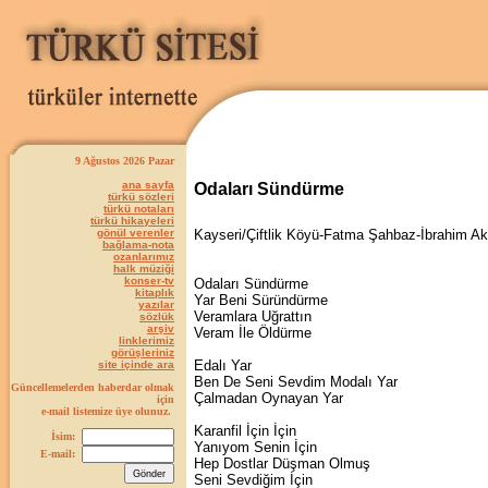
9 Ağustos 2026 Pazar
ana sayfa
Odaları Sündürme
türkü sözleri
türkü notaları
türkü hikayeleri
gönül verenler
Kayseri/Çiftlik Köyü-Fatma Şahbaz-İbrahim Ak
bağlama-nota
ozanlarımız
halk müziği
konser-tv
Odaları Sündürme
kitaplık
Yar Beni Süründürme
yazılar
Veramlara Uğrattın
sözlük
arşiv
Veram İle Öldürme
linklerimiz
görüşleriniz
Edalı Yar
site içinde ara
Ben De Seni Sevdim Modalı Yar
Güncellemelerden haberdar olmak
Çalmadan Oynayan Yar
için
e-mail listemize üye olunuz.
Karanfil İçin İçin
İsim:
Yanıyom Senin İçin
E-mail:
Hep Dostlar Düşman Olmuş
Seni Sevdiğim İçin