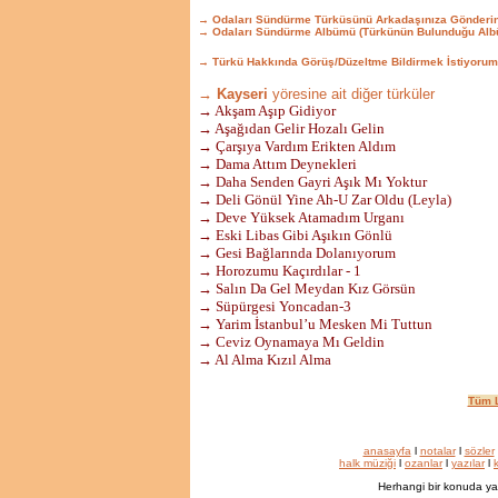
→ Odaları Sündürme Türküsünü Arkadaşınıza Gönderi
→ Odaları Sündürme Albümü (Türkünün Bulunduğu Alb
→ Türkü Hakkında Görüş/Düzeltme Bildirmek İstiyorum
→ Kayseri
yöresine ait diğer türküler
→ Akşam Aşıp Gidiyor
→ Aşağıdan Gelir Hozalı Gelin
→ Çarşıya Vardım Erikten Aldım
→ Dama Attım Deynekleri
→ Daha Senden Gayri Aşık Mı Yoktur
→ Deli Gönül Yine Ah-U Zar Oldu (Leyla)
→ Deve Yüksek Atamadım Urganı
→ Eski Libas Gibi Aşıkın Gönlü
→ Gesi Bağlarında Dolanıyorum
→ Horozumu Kaçırdılar - 1
→ Salın Da Gel Meydan Kız Görsün
→ Süpürgesi Yoncadan-3
→ Yarim İstanbul’u Mesken Mi Tuttun
→ Ceviz Oynamaya Mı Geldin
→ Al Alma Kızıl Alma
Tüm L
anasayfa
l
notalar
l
sözler
halk müziği
l
ozanlar
l
yazılar
l
k
Herhangi bir konuda ya