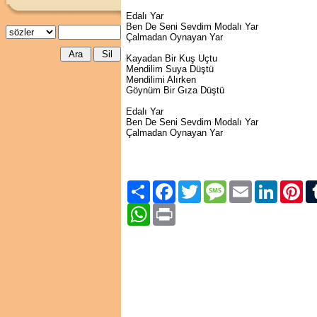
Edalı Yar
Ben De Seni Sevdim Modalı Yar
Çalmadan Oynayan Yar
Kayadan Bir Kuş Uçtu
Mendilim Suya Düştü
Mendilimi Alırken
Göynüm Bir Gıza Düştü
Edalı Yar
Ben De Seni Sevdim Modalı Yar
Çalmadan Oynayan Yar
Paylaş
Facebook
Twitter
Message
Email
LinkedIn
Pint
WhatsApp
Print