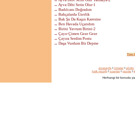
→ Ayva Dibi Serin Olur-1
→ Badılcanı Doğradım
→ Bahçalarda Üzerlik
→ Bak Şu Da Kaşın Karesine
→ Ben Havada Uçarıdım
→ Birini Yavrum Birini-2
→ Çayır Çimen Geze Geze
→ Çayıra Serdim Postu
→ Daşa Vurdum Bir Depme
Tüm L
anasayfa
l
notalar
l
sözler
halk müziği
l
ozanlar
l
yazılar
l
k
Herhangi bir konuda ya