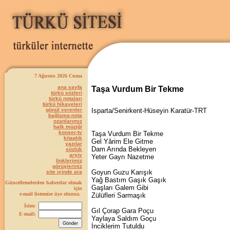
7 Ağustos 2026 Cuma
ana sayfa
Taşa Vurdum Bir Tekme
türkü sözleri
türkü notaları
türkü hikayeleri
gönül verenler
Isparta/Senirkent-Hüseyin Karatür-TRT
bağlama-nota
ozanlarımız
halk müziği
konser-tv
Taşa Vurdum Bir Tekme
kitaplık
Gel Yârim Ele Gitme
yazılar
Dam Arında Bekleyen
sözlük
arşiv
Yeter Gayrı Nazetme
linklerimiz
görüşleriniz
Goyun Guzu Karışık
site içinde ara
Yağ Bastım Gaşık Gaşık
Güncellemelerden haberdar olmak
Gaşları Galem Gibi
için
e-mail listemize üye olunuz.
Zülüfleri Sarmaşık
İsim:
Gıl Çorap Gara Poçu
E-mail:
Yaylaya Saldım Goçu
İnciklerim Tutuldu