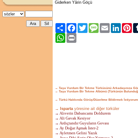
Giderken Yârin Göçü
Paylaş
Facebook
Twitter
Message
Email
LinkedIn
Pint
WhatsApp
Print
→ Taşa Vurdum Bir Tekme Türküsünü Arkadaşınıza Gö
→ Taşa Vurdum Bir Tekme Albümü (Türkünün Bulunduğ
→ Türkü Hakkında Görüş/Düzeltme Bildirmek İstiyorum
→ Isparta
yöresine ait diğer türküler
→ Alıverin Dabancamı Doldurem
→ Ali Gavak Kesiyor
→ Ardıçtandır Guyuların Govası
→ Ay Doğar Aşmak İster-2
→ Ayletmen Gelini Yazık
→ Ayva Dibi Serin Olur Yatmaya-2