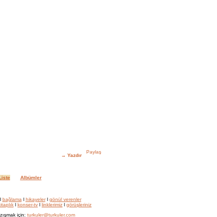
→
Yazdır
iste
Albümler
l
bağlama
l
hikayeler
l
gönül verenler
itaplık
l
konser-tv
l
linklerimiz
l
görüşleriniz
zışmak için:
turkuler@turkuler.com