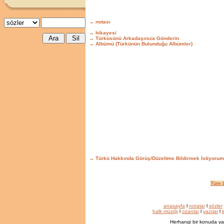
→ notası
→ hikayesi
→ Türküsünü Arkadaşınıza Gönderin
→ Albümü (Türkünün Bulunduğu Albümler)
→ Türkü Hakkında Görüş/Düzeltme Bildirmek İstiyorum
Tüm L
anasayfa
l
notalar
l
sözler
halk müziği
l
ozanlar
l
yazılar
l
k
Herhangi bir konuda ya