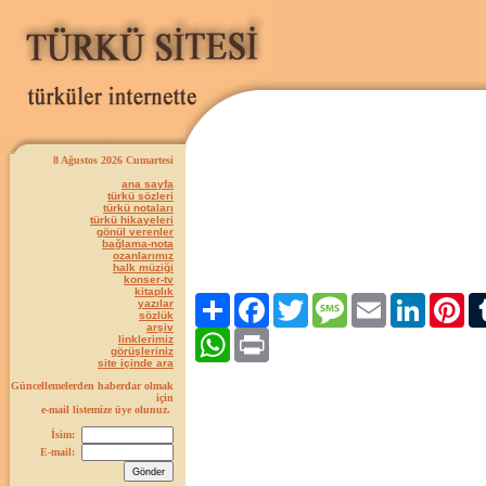
8 Ağustos 2026 Cumartesi
ana sayfa
türkü sözleri
türkü notaları
türkü hikayeleri
gönül verenler
bağlama-nota
ozanlarımız
halk müziği
konser-tv
kitaplık
Paylaş
Facebook
Twitter
Message
Email
LinkedIn
Pint
yazılar
sözlük
arşiv
WhatsApp
Print
linklerimiz
görüşleriniz
site içinde ara
Güncellemelerden haberdar olmak
için
e-mail listemize üye olunuz.
İsim:
E-mail: