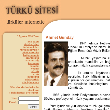
9 Ağustos 2026 Pazar
Ahmet Günday
ana sayfa
1944 yılında Fethiye'de
türkü sözleri
Ortaokulu Fethiye'de bitirdi.
türkü notaları
türkü hikayeleri
Eğitim Enstitüsü Müzik Bölüm
gönül verenler
bağlama-nota
Müzik yaşamına ilkokul
ozanlarımız
halk müziği
ortaokulda mandolin ve ba
konser-tv
kurarak müzik çalışmalarına 
kitaplık
yazılar
sözlük
İlk ustaları, köyünde saz 
arşiv
ezgilerle, Halk Müziğinin i
linklerimiz
görüşleriniz
kişilerin hor görülmemesi, ha
site içinde ara
ve türkülerle bütünleştir
sürmüştür.
Güncellemelerden haberdar
olmak için
e-mail listemize üye olunuz.
1966 yılında İzmir Radyosu'nun sınavların
Böylece profesyonel müzik yaşamı başlamıştı
İsim:
E-mail:
Yurt içinde ve yurt dışında müzik çalışmala
festivallerine katılmıştır. İngiltere Langol