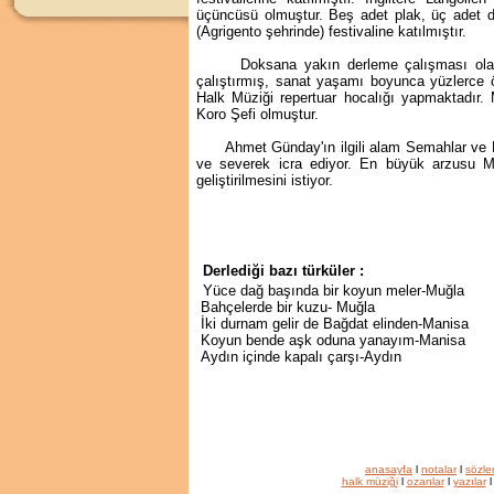
üçüncüsü olmuştur. Beş adet plak, üç adet de 
(Agrigento şehrinde) festivaline katılmıştır.
Doksana yakın derleme çalışması olan Ah
çalıştırmış, sanat yaşamı boyunca yüzlerce öğ
Halk Müziği repertuar hocalığı yapmaktadır
Koro Şefi olmuştur.
Ahmet Günday'ın ilgili alam Semahlar ve Boz
ve severek icra ediyor. En büyük arzusu Mu
geliştirilmesini istiyor.
Derlediği bazı türküler :
Yüce dağ başında bir koyun meler-Muğla
Bahçelerde bir kuzu- Muğla
İki durnam gelir de Bağdat elinden-Manisa
Koyun bende aşk oduna yanayım-Manisa
Aydın içinde kapalı çarşı-Aydın
anasayfa
l
notalar
l
sözle
halk müziği
l
ozanlar
l
yazılar