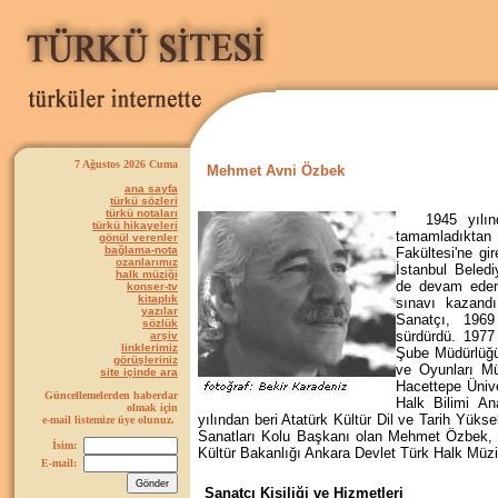
7 Ağustos 2026 Cuma
Mehmet Avni Özbek
ana sayfa
türkü sözleri
türkü notaları
1945 yılında
türkü hikayeleri
tamamladıktan 
gönül verenler
bağlama-nota
Fakültesi'ne gi
ozanlarımız
İstanbul Beled
halk müziği
de devam eden
konser-tv
kitaplık
sınavı kazand
yazılar
Sanatçı, 1969
sözlük
sürdürdü. 1977
arşiv
linklerimiz
Şube Müdürlüğü
görüşleriniz
ve Oyunları Mü
site içinde ara
Hacettepe Ünive
Güncellemelerden haberdar
Halk Bilimi An
olmak için
yılından beri Atatürk Kültür Dil ve Tarih Yü
e-mail listemize üye olunuz.
Sanatları Kolu Başkanı olan Mehmet Özbek, Ha
İsim:
Kültür Bakanlığı Ankara Devlet Türk Halk Müzi
E-mail:
Sanatçı Kişiliği ve Hizmetleri