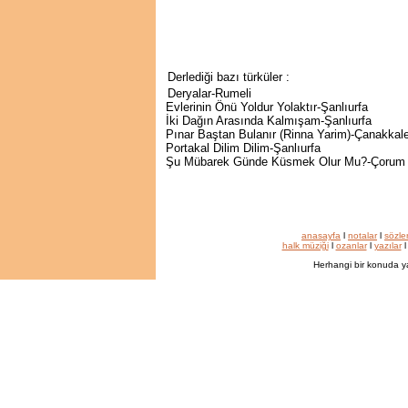
Derlediği bazı türküler :
Deryalar-Rumeli
Evlerinin Önü Yoldur Yolaktır-Şanlıurfa
İki Dağın Arasında Kalmışam-Şanlıurfa
Pınar Baştan Bulanır (Rinna Yarim)-Çanakkal
Portakal Dilim Dilim-Şanlıurfa
Şu Mübarek Günde Küsmek Olur Mu?-Çorum
anasayfa
l
notalar
l
sözle
halk müziği
l
ozanlar
l
yazılar
Herhangi bir konuda y