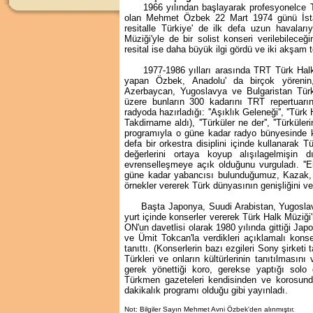
1966 yılından başlayarak profesyonelce Tü
olan Mehmet Özbek 22 Mart 1974 günü İstan
resitalle Türkiye' de ilk defa uzun havaları
Müziği'yle de bir solist konseri verilebileceğ
resital ise daha büyük ilgi gördü ve iki akşam 
1977-1986 yılları arasında TRT Türk Halk 
yapan Özbek, Anadolu' da birçok yörenin
Azerbaycan, Yugoslavya ve Bulgaristan Türkl
üzere bunların 300 kadarını TRT repertuar
radyoda hazırladığı: ''Aşıklık Geleneği'', ''Tü
Takdirname aldı), ''Türküler ne der'', ''Türküle
programıyla o güne kadar radyo bünyesinde ku
defa bir orkestra disiplini içinde kullanarak
değerlerini ortaya koyup alışılagelmişin d
evrenselleşmeye açık olduğunu vurguladı. ''El
güne kadar yabancısı bulunduğumuz, Kazak, 
örnekler vererek Türk dünyasının genişliğini ve 
Başta Japonya, Suudi Arabistan, Yugoslavya
yurt içinde konserler vererek Türk Halk Müziği
ON'un davetlisi olarak 1980 yılında gittiği Ja
ve Ümit Tokcan'la verdikleri açıklamalı konser
tanıttı. (Konserlerin bazı ezgileri Sony şirketi 
Türkleri ve onların kültürlerinin tanıtılmasını
gerek yönettiği koro, gerekse yaptığı solo 
Türkmen gazeteleri kendisinden ve korosund
dakikalık programı olduğu gibi yayınladı.
Not: Bilgiler Sayın Mehmet Avni Özbek'den alınmıştır.