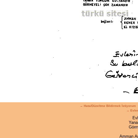
→ Hata/Düzeltme Bildirmek İstiyorum
→ Evler
Evl
Yana
Görm
Amman A