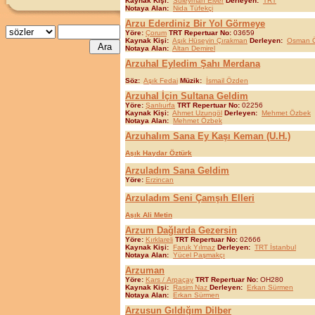
Kaynak Kişi:
Süleyman Elver
Derleyen:
TRT
Notaya Alan:
Nida Tüfekçi
Arzu Ederdiniz Bir Yol Görmeye
Yöre:
Çorum
TRT Repertuar No:
03659
Kaynak Kişi:
Aşık Hüseyin Çırakman
Derleyen:
Osman Ö
Notaya Alan:
Altan Demirel
Arzuhal Eyledim Şahı Merdana
Söz:
Aşık Fedai
Müzik:
İsmail Özden
Arzuhal İçin Sultana Geldim
Yöre:
Şanlıurfa
TRT Repertuar No:
02256
Kaynak Kişi:
Ahmet Uzungöl
Derleyen:
Mehmet Özbek
Notaya Alan:
Mehmet Özbek
Arzuhalım Sana Ey Kaşı Keman (U.H.)
Aşık Haydar Öztürk
Arzuladım Sana Geldim
Yöre:
Erzincan
Arzuladım Seni Çamşıh Elleri
Aşık Ali Metin
Arzum Dağlarda Gezersin
Yöre:
Kırklareli
TRT Repertuar No:
02666
Kaynak Kişi:
Faruk Yılmaz
Derleyen:
TRT İstanbul
Notaya Alan:
Yücel Paşmakçı
Arzuman
Yöre:
Kars / Arpaçay
TRT Repertuar No:
OH280
Kaynak Kişi:
Rasim Naz
Derleyen:
Erkan Sürmen
Notaya Alan:
Erkan Sürmen
Arzusun Gıldığım Dilber