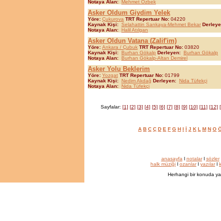
Notaya Alan:
Mehmet Özbek
Asker Oldum Giydim Yelek
Yöre:
Çukurova
TRT Repertuar No:
04220
Kaynak Kişi:
Selahattin Sarıkaya-Mehmet Bekar
Derley
Notaya Alan:
Halil Atılgan
Asker Oldun Vatana (Zalif'im)
Yöre:
Ankara / Çubuk
TRT Repertuar No:
03820
Kaynak Kişi:
Burhan Gökalp
Derleyen:
Burhan Gökalp
Notaya Alan:
Burhan Gökalp-Altan Demirel
Asker Yolu Beklerim
Yöre:
Yozgat
TRT Repertuar No:
01799
Kaynak Kişi:
Nedim Akdağ
Derleyen:
Nida Tüfekçi
Notaya Alan:
Nida Tüfekçi
Sayfalar:
[1]
[2]
[3]
[4]
[5]
[6]
[7]
[8]
[9]
[10]
[11]
[12]
A
B
C
Ç
D
E
F
G
H
I
İ
J
K
L
M
N
O
anasayfa
l
notalar
l
sözler
halk müziği
l
ozanlar
l
yazılar
l
k
Herhangi bir konuda ya