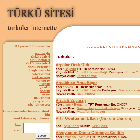
8 Ağustos 2026 Cumartesi
A
B
C
Ç
D
E
F
G
H
I
İ
J
K
L
M
N
O
ana sayfa
Türküler :
türkü sözleri
türkü notaları
türkü hikayeleri
Arpalar Orak Oldu
gönül verenler
Yöre:
Bayburt
TRT Repertuar No:
01353
bağlama-nota
Kaynak Kişi:
Abdullah Kayserilioğlu
Derleyen:
Ahmet Ya
ozanlarımız
Notaya Alan:
Ahmet Yamacı
halk müziği
konser-tv
Arpalıktan Arpa Biçer
kitaplık
Yöre:
Afyon
TRT Repertuar No:
00520
yazılar
Kaynak Kişi:
Abdullah Uluçelik
Derleyen:
Mustafa Gece
sözlük
Notaya Alan:
Nida Tüfekçi
arşiv
linklerimiz
Arpazlı Zeybeği
görüşleriniz
site içinde ara
Yöre:
İzmir / Bergama
TRT Repertuar No:
OH057
Kaynak Kişi:
Naciye Gökçer-Zahide Gençer
Derleyen:
M
Güncellemelerden haberdar olmak
Notaya Alan:
Muzaffer Sarısözen
için
Arttı Gönlümün Efkarı (Ömrüm Ömrüm)
e-mail listemize üye olunuz.
İsim:
Söz:
Aşık Yener
Müzik:
Cem Çelebi
E-mail:
Arzeyledim Dostu Görmeye Geldim
Yöre:
Malatya / Arapkir
TRT Repertuar No:
01453