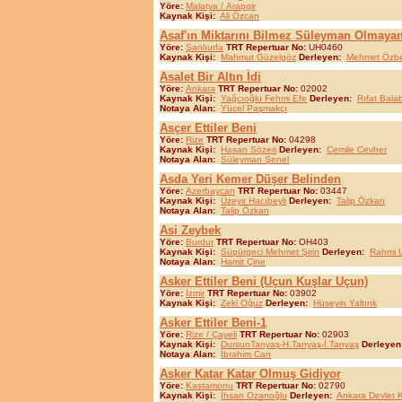
Yöre:
Malatya / Arapgir
Kaynak Kişi:
Ali Özcan
Asaf'ın Miktarını Bilmez Süleyman Olmaya
Yöre:
Şanlıurfa
TRT Repertuar No:
UH0460
Kaynak Kişi:
Mahmut Güzelgöz
Derleyen:
Mehmet Özb
Asalet Bir Altın İdi
Yöre:
Ankara
TRT Repertuar No:
02002
Kaynak Kişi:
Yağcıoğlu Fehmi Efe
Derleyen:
Rıfat Bala
Notaya Alan:
Yücel Paşmakçı
Asçer Ettiler Beni
Yöre:
Rize
TRT Repertuar No:
04298
Kaynak Kişi:
Hasan Sözeri
Derleyen:
Cemile Cevher
Notaya Alan:
Süleyman Şenel
Asda Yeri Kemer Düşer Belinden
Yöre:
Azerbaycan
TRT Repertuar No:
03447
Kaynak Kişi:
Üzeyir Hacıbeyli
Derleyen:
Talip Özkan
Notaya Alan:
Talip Özkan
Asi Zeybek
Yöre:
Burdur
TRT Repertuar No:
OH403
Kaynak Kişi:
Süpürgeci Mehmet Şirin
Derleyen:
Rahmi 
Notaya Alan:
Hamit Çine
Asker Ettiler Beni (Uçun Kuşlar Uçun)
Yöre:
İzmir
TRT Repertuar No:
03902
Kaynak Kişi:
Zeki Oğuz
Derleyen:
Hüseyin Yaltırık
Asker Ettiler Beni-1
Yöre:
Rize / Çayeli
TRT Repertuar No:
02903
Kaynak Kişi:
DursunTanyaş-H.Tanyaş-İ.Tanyaş
Derleyen
Notaya Alan:
İbrahim Can
Asker Katar Katar Olmuş Gidiyor
Yöre:
Kastamonu
TRT Repertuar No:
02790
Kaynak Kişi:
İhsan Ozanoğlu
Derleyen:
Ankara Devlet 