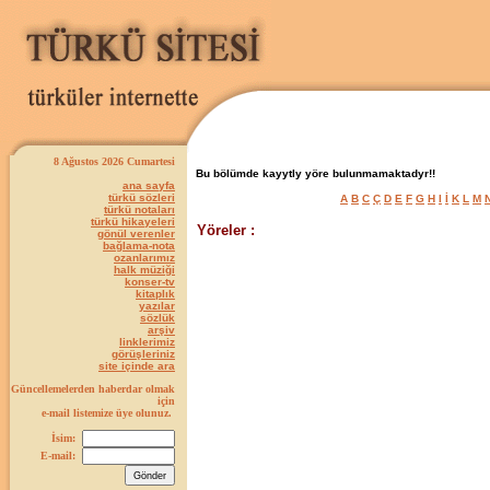
8 Ağustos 2026 Cumartesi
Bu bölümde kayytly yöre bulunmamaktadyr!!
ana sayfa
türkü sözleri
A
B
C
Ç
D
E
F
G
H
I
İ
K
L
M
türkü notaları
türkü hikayeleri
Yöreler :
gönül verenler
bağlama-nota
ozanlarımız
halk müziği
konser-tv
kitaplık
yazılar
sözlük
arşiv
linklerimiz
görüşleriniz
site içinde ara
Güncellemelerden haberdar olmak
için
e-mail listemize üye olunuz.
İsim:
E-mail: