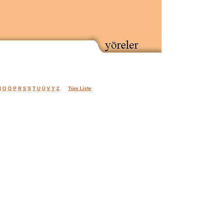
N
O
Ö
P
R
S
Ş
T
U
Ü
V
Y
Z
Tüm Liste