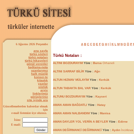
6 Ağustos 2026 Perşembe
A
B
C
Ç
D
E
F
G
H
I
İ
K
L
M
N
O
Ö
P
ana sayfa
türkü sözleri
Türkü Notaları :
türkü notaları
türkü hikayeleri
ALTINI BOZDURAYIM
Yöre :
Bursa
Orhaneli
gönül verenler
bağlama-nota
ozanlarımız
ALTINI SARRAF BİLİR
Yöre :
Ağrı
halk müziği
konser-tv
ALTUN HIZMAV MÜLAYİM
Yöre :
Kerkük
kitaplık
yazılar
sözlük
ALTUN TABAKTA BAL VAR
Yöre :
Kerkük
arşiv
linklerimiz
ALTUNU BOZDURAYIM
Yöre :
Kayseri
görüşleriniz
site içinde ara
AMAN AMAN BAĞDATLI
Yöre :
Hatay
Güncellemelerden haberdar olmak
için
e-mail listemize üye olunuz.
AMAN AMAN NALBANDIM
Yöre :
Manisa
İsim:
AMAN DAYLER YOL VERİN A BEYLER
Yöre :
Edirne
E-mail:
AMAN DEĞİRMANCİ DEĞİRMANCİ
Yöre :
Aydın
İncirliova