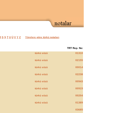
R
S
Ş
T
U
Ü
V
Y
Z
Yörelere göre türkü notaları
TRT Rep. No:
türkü sözü
01310
türkü sözü
02155
türkü sözü
00014
türkü sözü
02238
türkü sözü
00943
türkü sözü
00915
türkü sözü
00204
türkü sözü
01389
03685