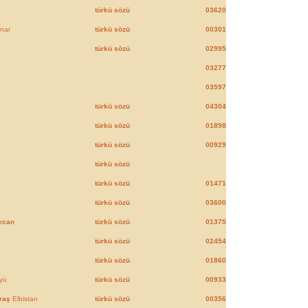
türkü sözü
03620
nar
türkü sözü
00301
türkü sözü
02995
03277
03597
türkü sözü
04304
türkü sözü
01898
türkü sözü
00929
türkü sözü
türkü sözü
01471
türkü sözü
03600
ycan
türkü sözü
01375
türkü sözü
02454
türkü sözü
01860
yü
türkü sözü
00933
raş
Elbistan
türkü sözü
00356