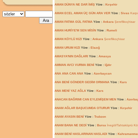
AMAN DÜNYA NE DAR İMİŞ
Yöre :
Kırşehir
AMAN ECEL AMAN ÜÇ GÜN ARA VER
Yöre :
Sivas
Karpı
AMAN FATMA GÜL FATMA
Yöre :
Ankara
Şereflikoçhisar
AMAN HURİYE'M SEN MİSİN
Yöre :
Rumeli
AMAN KÖYLÜ KIZI
Yöre :
Ankara
Şereflikoçhisar
AMAN URUM KIZI
Yöre :
Elazığ
AMASYA'NIN DAĞLARI
Yöre :
Amasya
AMMAN AVCI VURMA BENİ
Yöre :
Iğdır
ANA ANA CAN ANA
Yöre :
Azerbaycan
ANA BENİ GÖNDER GEDİM ORMANA
Yöre :
Kars
ANA MENİ YAZ AĞLA
Yöre :
Kars
ANACAN BAĞRIMI CAN EYLEMİŞEM MEN
Yöre :
Azerba
ANAM AĞLAR BAŞUCUMDA OTURUR
Yöre :
Kırşehir
ANAM AYASIN BENİ
Yöre :
Trabzon
ANAM BANA NE DEDİ
Yöre :
Bursa
İnegöl/Tahtaköprü Kö
ANAM BENİ HASLARINAN HASLADI
Yöre :
Kahramanma