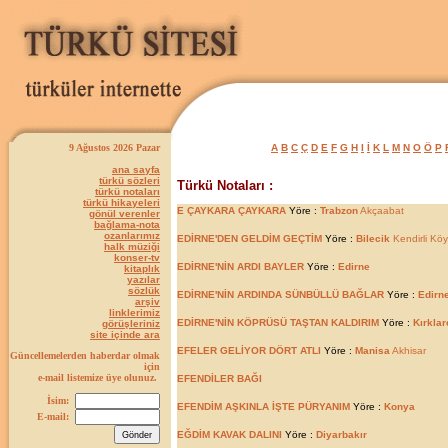
9 Ağustos 2026 Pazar
A
B
C
Ç
D
E
F
G
H
I
İ
K
L
M
N
O
Ö
P
ana sayfa
türkü sözleri
Türkü Notaları :
türkü notaları
türkü hikayeleri
E ÇAYKARA ÇAYKARA
Yöre :
Trabzon
Akçaabat
gönül verenler
bağlama-nota
ozanlarımız
EDİRNE'DEN GELDİM GEÇTİM
Yöre :
Bilecik
Kendirli Kö
halk müziği
konser-tv
EDİRNE'NİN ARDI BAYLER
Yöre :
Edirne
kitaplık
yazılar
sözlük
EDİRNE'NİN ARDINDA SÜNBÜLLÜ BAĞLAR
Yöre :
Edirn
arşiv
linklerimiz
EDİRNE'NİN KÖPRÜSÜ TAŞTAN KALDIRIM
Yöre :
Kırklar
görüşleriniz
site içinde ara
EFELER GELİYOR DÖRT ATLI
Yöre :
Manisa
Akhisar
Güncellemelerden haberdar olmak
için
e-mail listemize üye olunuz.
EFENDİLER BAĞI
İsim:
EFENDİM AŞKINLA İŞTE PÜRYANIM
Yöre :
Konya
E-mail:
EĞDİM KAVAK DALINI
Yöre :
Diyarbakır