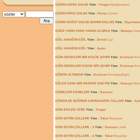
EĞDİM KAVAK DALINI
Yöre :
Yozgat
Akdağmadeni
EĞDİM KİRAZ DALINI
Yöre :
Konya
Çumra
EĞDİM SÖĞÜT DALINI (HANIM KIZLAR)
Yöre :
Diyarbakı
EĞER YARİN SANA YARAN OLURSA
Yöre :
Malatya
Dar
EĞİL KAVAĞIM EĞİL
Yöre :
Denizli
Çal
EĞİL KAVAĞIM EĞİL
Yöre :
Aydın
EĞİN DEDİKLERİ BİR KÜÇÜK ŞEHİR
Yöre :
Erzincan
Kem
EĞİN DEDİKLERİ KÜÇÜK BİR ŞEHİR
Yöre :
Erzincan
Kem
EĞİN'İN ALTINDAN
Yöre :
Erzincan
Kemaliye(Egin)
EĞLEN SANA BİR NASİHAT EDEYİM
Yöre :
Amasya
Merz
EĞMELERİ EĞMELERİ
Yöre :
Samsun
EĞREM DE BÜĞREM GAVRASAR'IN YOLLARI
Yöre :
Ayd
EKİN EKİLEN YERE
Yöre :
Yozgat
EKİN EKTİM ÇÖLLERE
Yöre :
Tokat
Reşadiye
EKİN EKTİM ÇÖLLERE - 3
Yöre :
Samsun
Ladik
EKİN EKTİM ÇÖLLERE - 4
Yöre :
Tokat
Reşadiye