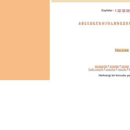
Sayfalar :
1
[2]
[3]
[4]
A
B
C
Ç
D
E
F
G
H
I
İ
K
L
M
N
O
Ö
P
Tüm Liste
anasayfa
l
notalar
l
sözler
halk müziği
l
ozanlar
l
yazılar
l
k
Herhangi bir konuda ya