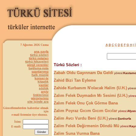
7 Ağustos 2026 Cuma
A
B
C
Ç
D
E
F
G
H
I
İ
ana sayfa
türkü sözleri
türkü notaları
türkü hikayeleri
Türkü Sözleri :
gönül verenler
bağlama-nota
ozanlarımız
Zabah Oldu Gayınnam Da Geldi
yöresi:
Kastam
halk müziği
konser-tv
Zahid Bizi Tan Eyleme
kitaplık
yazılar
Zahide Kurbanım N'olacak Halim (U.H.)
sözlük
yöresi
arşiv
linklerimiz
Zalım Felek Duymadın Mı Sesimi (U.H.)
yöres
görüşleriniz
site içinde ara
Zalım Felek Onu Çok Görme Bana
Güncellemelerden haberdar olmak
Zalım Poyraz Gıcım Gıcım Gıcılar
yöresi:
Afyon
için
e-mail listemize üye olunuz.
Zalim Avcı Vurdu Beni (U.H.)
yöresi:
Şanlıurfa
İsim:
Zalim Felek Değirmenin Döndü Mü
yöresi:
Kays
E-mail:
Zalim Suna Vurma Bana