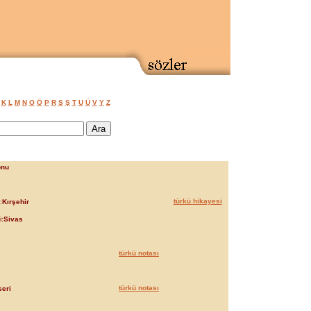
K
L
M
N
O
Ö
P
R
S
Ş
T
U
Ü
V
Y
Z
onu
türkü hikayesi
:
Kırşehir
i:
Sivas
türkü notası
türkü notası
eri