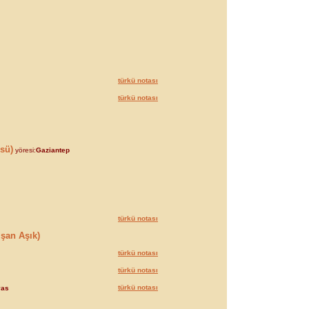
türkü notası
türkü notası
sü)
yöresi:
Gaziantep
türkü notası
şan Aşık)
türkü notası
türkü notası
türkü notası
vas