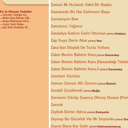
Zaman Mı Hızlandı Vakit Bir Başka
Zamanede Bir Hal Gelmesin Başa
En Az Okunan Türküler:
→Servetin Varlığın Ge...
→Bahtı Kara Babam Oğl...
Zamanıyım Ben
→Boşa Efkerlenme Diva...
→Gayrı Geçti Bahar...
Zamansız Yağmur
→İçer İsem Kudretin M...
Zandalya Getirin Gelin Otursun
yöresi:
Antalya
Zap Suyu Derin Akar
yöresi:
Van
Zara’dan Düştük De Tozlu Yollara
Zaten Benim Bahtım Kara
yöresi:
Gaziantep
Zaten Benim Bahtım Kara (Hasandağı Türkü
Zaten Benim Bahtım Kara-2
yöresi:
Gaziantep
Zemheri Sözlüm
Zemun Zemun Allı Zemun
yöresi:
Rumeli
Zerdali Çiçeklendi
yöresi:
Muğla
Zerresini Görüp Şaşmış Olmuş Divane (Peri
Zevzek
Zeybek Derler Adına
yöresi:
Eskişehir
Zeynep Bu Güzellik Var Mı Soyunda
yöresi:
Si
Zeyno Bana Kar Getir
yöresi:
Kahramanmaraş