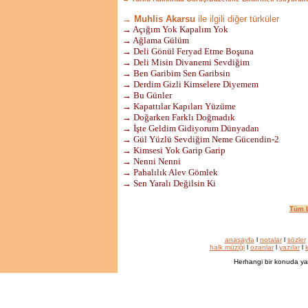
→ Muhlis Akarsu
ile ilgili diğer türküler
→ Açığım Yok Kapalım Yok
→ Ağlama Gülüm
→ Deli Gönül Feryad Etme Boşuna
→ Deli Misin Divanemi Sevdiğim
→ Ben Garibim Sen Garibsin
→ Derdim Gizli Kimselere Diyemem
→ Bu Günler
→ Kapattılar Kapıları Yüzüme
→ Doğarken Farklı Doğmadık
→ İşte Geldim Gidiyorum Dünyadan
→ Gül Yüzlü Sevdiğim Neme Gücendin-2
→ Kimsesi Yok Garip Garip
→ Nenni Nenni
→ Pahalılık Alev Gömlek
→ Sen Yaralı Değilsin Ki
Tüm L
anasayfa
l
notalar
l
sözler
halk müziği
l
ozanlar
l
yazılar
l
k
Herhangi bir konuda ya