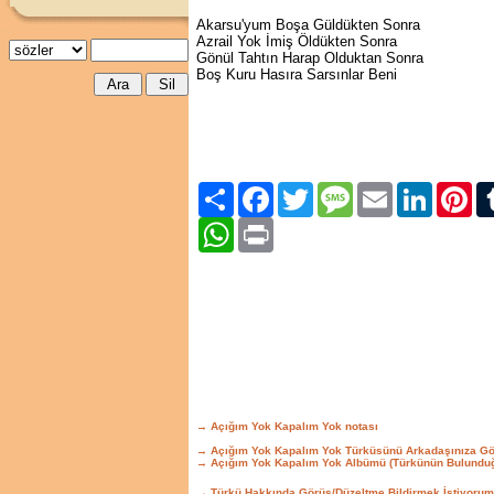
Akarsu'yum Boşa Güldükten Sonra
Azrail Yok İmiş Öldükten Sonra
Gönül Tahtın Harap Olduktan Sonra
Boş Kuru Hasıra Sarsınlar Beni
Paylaş
Facebook
Twitter
Message
Email
LinkedIn
Pint
WhatsApp
Print
→ Açığım Yok Kapalım Yok notası
→ Açığım Yok Kapalım Yok Türküsünü Arkadaşınıza Gö
→ Açığım Yok Kapalım Yok Albümü (Türkünün Bulunduğ
→ Türkü Hakkında Görüş/Düzeltme Bildirmek İstiyorum