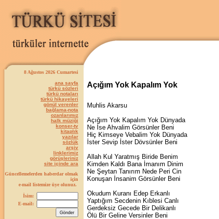
8 Ağustos 2026 Cumartesi
ana sayfa
Açığım Yok Kapalım Yok
türkü sözleri
türkü notaları
türkü hikayeleri
gönül verenler
Muhlis Akarsu
bağlama-nota
ozanlarımız
Açığım Yok Kapalım Yok Dünyada
halk müziği
konser-tv
Ne İse Ahvalim Görsünler Beni
kitaplık
Hiç Kimseye Vebalim Yok Dünyada
yazılar
İster Sevip İster Dövsünler Beni
sözlük
arşiv
linklerimiz
Allah Kul Yaratmış Biride Benim
görüşleriniz
Kimden Kaldı Bana İmanım Dinim
site içinde ara
Ne Şeytan Tanırım Nede Peri Cin
Güncellemelerden haberdar olmak
Konuşan İnsanim Görsünler Beni
için
e-mail listemize üye olunuz.
Okudum Kuranı Edep Erkanlı
İsim:
Yaptığım Secdenin Kıblesi Canlı
E-mail:
Gerdeksiz Gecede Bir Delikanlı
Ölü Bir Geline Versinler Beni