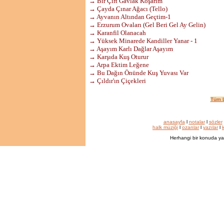
→ Bir Çift Gavlak Koşarım
→ Çayda Çınar Ağacı (Tello)
→ Ayvanın Altından Geçtim-1
→ Erzurum Ovaları (Gel Beri Gel Ay Gelin)
→ Karanfil Olanacah
→ Yüksek Minarede Kandiller Yanar - 1
→ Aşayım Karlı Dağlar Aşayım
→ Karşıda Kuş Oturur
→ Arpa Ektim Leğene
→ Bu Dağın Önünde Kuş Yuvası Var
→ Çıldır'ın Çiçekleri
Tüm L
anasayfa
l
notalar
l
sözler
halk müziği
l
ozanlar
l
yazılar
l
k
Herhangi bir konuda ya