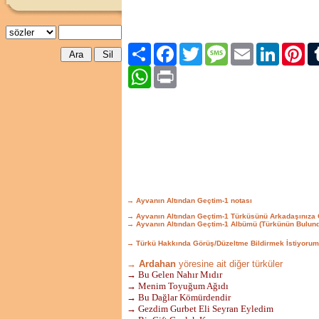
Paylaş
Facebook
Twitter
Message
Email
LinkedIn
Pint
WhatsApp
Print
→ Ayvanın Altından Geçtim-1 notası
→ Ayvanın Altından Geçtim-1 Türküsünü Arkadaşınıza
→ Ayvanın Altından Geçtim-1 Albümü (Türkünün Bulun
→ Türkü Hakkında Görüş/Düzeltme Bildirmek İstiyorum
→ Ardahan
yöresine ait diğer türküler
→ Bu Gelen Nahır Mıdır
→ Menim Toyuğum Ağıdı
→ Bu Dağlar Kömürdendir
→ Gezdim Gurbet Eli Seyran Eyledim