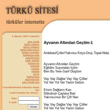
8 Ağustos 2026 Cumartesi
ana sayfa
Ayvanın Altından Geçtim-1
türkü sözleri
türkü notaları
türkü hikayeleri
gönül verenler
Ardahan/Çıldır/Yakınsu Köyü-Oruç Topal-Nida 
bağlama-nota
ozanlarımız
halk müziği
konser-tv
Ayvanın Altından Geçtim
kitaplık
Eğildim Suyundan İçtim
yazılar
Ben Bu Yere Garif Düştüm
sözlük
arşiv
linklerimiz
Vay Vay Dağlar Vay Vay Çöller
görüşleriniz
Yol Ver Yol Ver Yarim Gelsin
site içinde ara
Güncellemelerden haberdar olmak
Erisin Dağların Karı
için
e-mail listemize üye olunuz.
Dökülsün Çaylara Bari
Yakınsu'nun Bir Çift Narı
İsim:
E-mail:
Vay Vay Dağlar Vay Vay Çöller
Yol Ver Yol Ver Yarim Gelsin